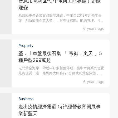
智慧用電新世代 中電與工商界攜手節能
迎變
為鼓勵更多企業實踐節能減碳，中電自2018年起每年舉
辦「創新節能企業大獎」，旨在從節能、能源管理、可再
生能源...
6 years ago
Property
堅．上車盤最後召集 「 帝御．嵐天 」5
種戶型299萬起
屯門黃金海岸一帶近年好多新盤落成，當中帝御系列位置
最為優質，過一條馬路大約步行5分鐘就到黃金泳灘，對
面就是黃...
6 years ago
Business
走出疫情經濟霧霾 特許經營教育開展事
業新藍天