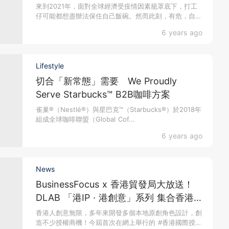
來到2021年，面對全球經濟受疫情因素籠罩底下，打工
仔可能都想盡辦法保住自己飯碗。然而此刻，有危，自然
就會有...
6 years ago
Lifestyle
切合「新常態」需要 We Proudly
Serve Starbucks™ B2B咖啡方案
雀巢®（Nestlé®）與星巴克™（Starbucks®）於2018年
組成全球咖啡聯盟（Global Cof...
6 years ago
News
BusinessFocus x 香港貿發局大放送！
DLAB 「港IP · 港創意」系列 集合香港
本地年輕創意力量
香港人創意無限，多年來開發多個本地原創角色設計，創
造不少授權商機！今屆首次在網上舉行的 #香港國際授權