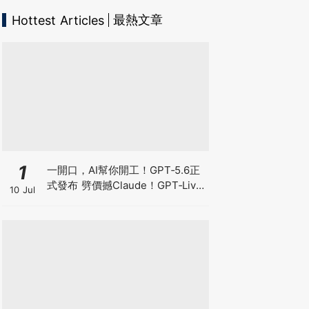
最熱文章
Hottest Articles
1
一開口，AI幫你開工！GPT‑5.6正
式發布 劈價撼Claude！GPT‑Live
10 Jul
爆紅 OpenAI真正想搶的不是聊
天，而是你的工作控制權