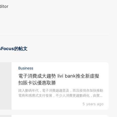
ditor
nessFocus的帖文
Business
電子消費成大趨勢 livi bank推全新虛擬
扣賬卡以優惠取勝
踏入數碼年代，電子消費越趨普及，而且疫情亦加快推動
電商和感應式支付發展，不少人消費更趨數碼化，由實體
卡轉為使...
5 years ago