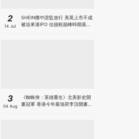
2
SHEIN獲中證監放行 美英上市不成
被迫來港IPO 估值較巔峰時期蒸發
14 Jul
6成 難敵監管鐵拳 遭法國1年狂罰
18億元
3
《蜘蛛俠：英雄重生》北美影史開
畫冠軍 香港今年最強荷李活開畫
04 Aug
有笑有淚反DEI Sony近年最佳 預
計全球票房23.5億美元 爭影史第
三