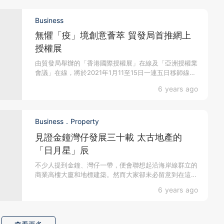
Business
無懼「疫」境創意薈萃 貿發局首推網上
授權展
由貿發局舉辦的「香港國際授權展」在線及「亞洲授權業
會議」在線，將於2021年1月11至15日一連五日移師線
上...
6 years ago
Business．Property
見證金鐘灣仔發展三十載 太古地產的
「日月星」辰
不少人提到金鐘、灣仔一帶，便會聯想起沿海岸線群立的
商業高樓大廈和地標建築。然而大家卻未必留意到在這繁
華鬧市的...
6 years ago