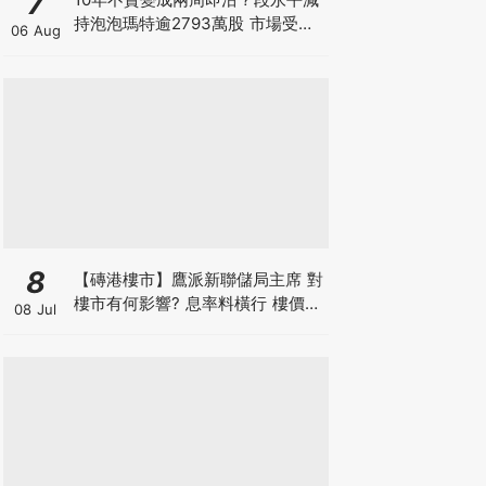
7
持泡泡瑪特逾2793萬股 市場受驚
06 Aug
股價一度跌5% 急忙澄清此舉屬期
權到期履約 揭開大戶期權「偷步鎖
利」
8
【磚港樓市】鷹派新聯儲局主席 對
樓市有何影響? 息率料橫行 樓價或
08 Jul
微升 惟成交量勢回落