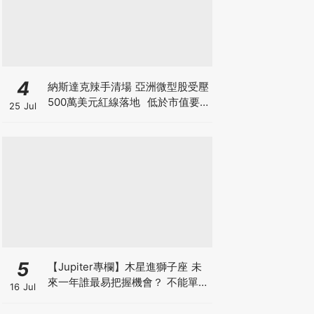
4
納斯達克辣手清場 亞洲微型股受壓
500萬美元紅線落地 低於市值要
25 Jul
求30日即除牌 清場直指亞洲殼股
與「微信女」陷阱
5
【Jupiter專欄】木星進獅子座 未
來一年誰最易把握機會？ 不能單靠
16 Jul
默默耕耘 打工仔要做被看見的人