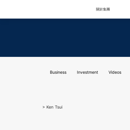
關於集團
Business
Investment
Videos
>
Ken Tsui