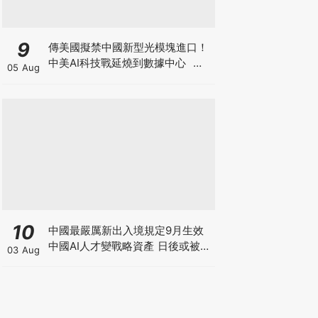
9
傳美國擬禁中國新型光模塊進口！
中美AI科技戰延燒到數據中心 龍
05 Aug
頭中際旭創股價曾跌逾1成 華爾街
警告禁令恐拖垮美AI巨頭
10
中國最嚴厲新出入境規定9月生效
中國AI人才變戰略資產 日後或被嚴
03 Aug
限出國 新規未生效 Manus兩高層
已遭限制離境5個月