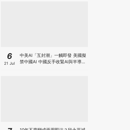
6
中美AI「互封潮」一觸即發 美國擬
禁中國AI 中國反手收緊AI與半導體
21 Jul
出口，智譜升近四成 華虹宏力大升
逾17%！晶片股深V反彈調整宣告
結束？
10年不賣變成兩周即沽？段永平減