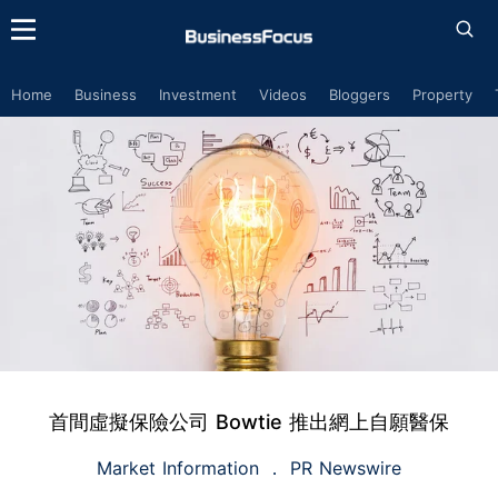
Home
Business
Investment
Videos
Bloggers
Property
首間虛擬保險公司 Bowtie 推出網上自願醫保
Market Information
PR Newswire