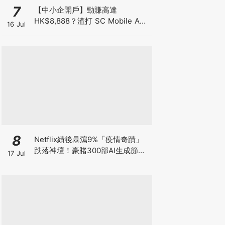
7
【中小企開戶】勁賺高達
HK$8,888？渣打 SC Mobile App
16 Jul
3步辦妥 兼賺 3.3% 高息年利率！
8
Netflix績後暴瀉9%「疫情奇蹟」
跌落神壇！豪賭300部AI生成節目
17 Jul
低成本內容能否拯救無路可退的
「蟹民」？