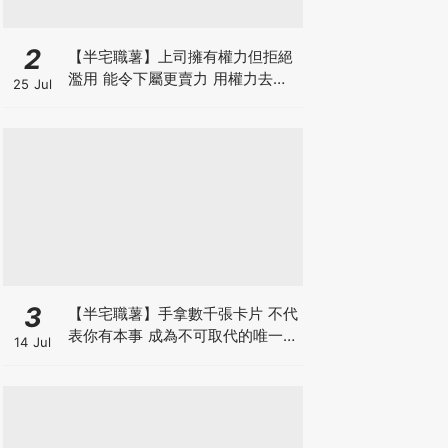
2
【半宅職薯】上司擁有權力但拒絕
濫用 能令下屬更賣力 用權力去迫
25 Jul
人服從 雖簡單但得不到民心
3
【半宅職薯】手拿數千張卡片 不代
表你有本事 成為不可取代的唯一中
14 Jul
間人 方是真正的人脈