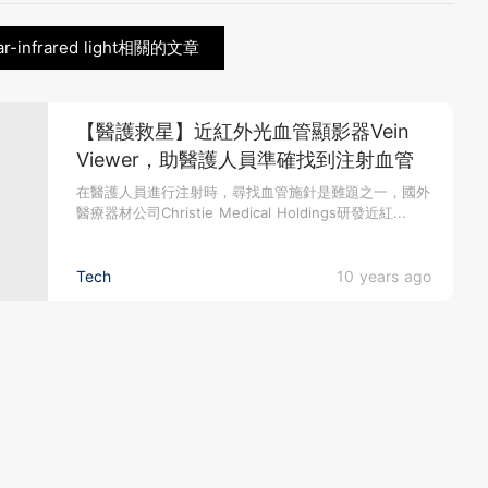
r-infrared light相關的文章
【醫護救星】近紅外光血管顯影器Vein
Viewer，助醫護人員準確找到注射血管
在醫護人員進行注射時，尋找血管施針是難題之一，國外
醫療器材公司Christie Medical Holdings研發近紅...
Tech
10 years ago