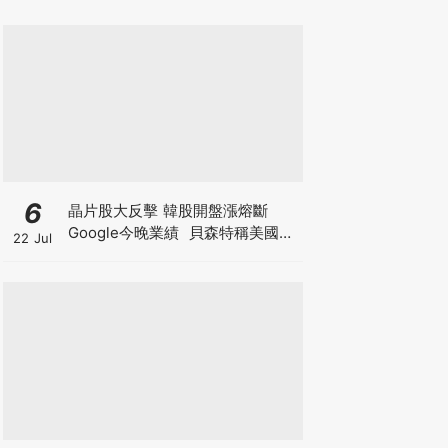
6
晶片股大反擊 韓股開盤漲熔斷
Google今晚業績 貝森特稱美國將
22 Jul
掌控全球80%算力 科技股死貓彈定
係洗盤再爆升？