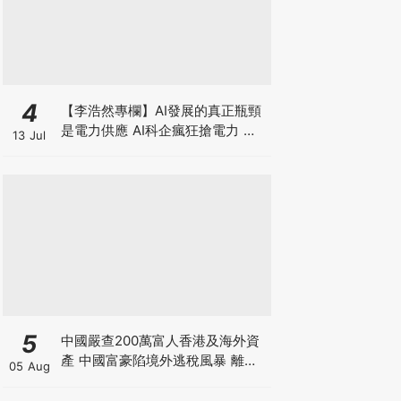
4
【李浩然專欄】AI發展的真正瓶頸
是電力供應 AI科企瘋狂搶電力 美
13 Jul
股七雄誰佔上風？
5
中國嚴查200萬富人香港及海外資
產 中國富豪陷境外逃稅風暴 離岸
05 Aug
信託要徵20%重稅 內地人半年花千
億買港樓恐成絕響