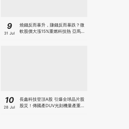
9
燒錢反而暴升，賺錢反而暴跌？微
軟股價大漲15%重燃科技熱 亞馬遜
31 Jul
現金流轉負股價升逾1成 蘋果賺大
錢卻大跌8% 華爾街AI估值邏輯徹
底變了
10
長鑫科技登頂A股 引爆全球晶片股
股災！傳國產DUV光刻機量產重創
28 Jul
ASML 熊來了？散戶應如何自
保？