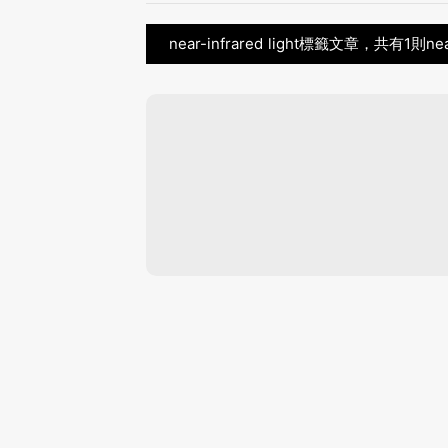
near-infrared light標籤文章，共有1則nea