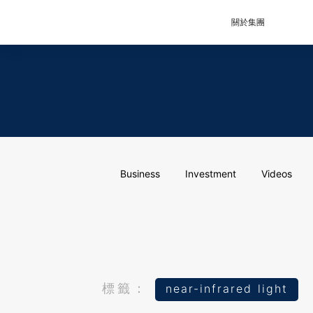
關於集團
Business
Investment
Videos
標籤：
near-infrared light