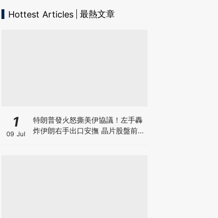
最熱文章
Hottest Articles
1
特朗普發火怒撕美伊協議！左手轟
炸伊朗右手出口安撫 晶片股盤前暴
09 Jul
跌後V型反轉 英偉達大漲逾3% 莫
非是華爾街與白宮演的財富大戲？