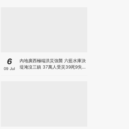
6
內地廣西極端洪災強襲 六藍水庫決
堤淹沒三鎮 37萬人受災39死9失
09 Jul
聯 動物園百獸走失 1.6萬頭豬滅頂
毒蛇出逃咬死1人 防洪基建有致命
漏洞？