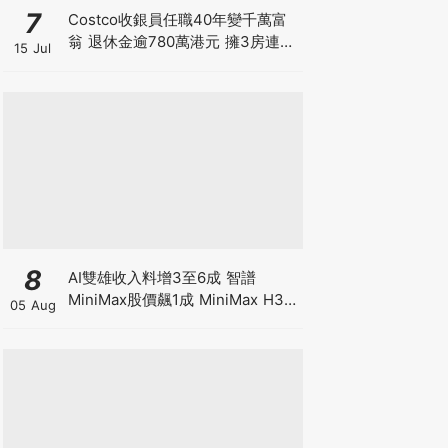
7
Costco收銀員任職40年變千萬富
翁 退休金逾780萬港元 擁3房連泳
15 Jul
池大屋 背後暗藏4大秘密
8
AI雙雄收入料增3至6成 智譜
MiniMax股價飆1成 MiniMax H3
05 Aug
影片驚艷 1/3收費挑戰Seedance