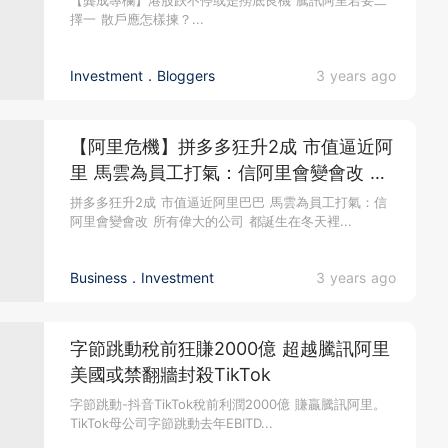
【龔成專欄】港股跌不停或是撈底良機 騰訊阿里若要二
擇一 散戶應怎樣揀？...
Investment．Bloggers
3 years ago
【阿里危機】拼多多狂升2成 市值逼近阿
里 馬雲為員工打氣：信阿里會變會改 所
有偉大的公司 都誕生在冬天裡
拼多多狂升2成 市值逼近阿里巴巴 馬雲為員工打氣：信
阿里會變會改 所有偉大的公司 都誕生在冬天裡...
Business．Investment
3 years ago
字節跳動稅前狂賺2000億 超越騰訊阿里
美國或禁翻牆封殺TikTok
字節跳動-抖音TikTok稅前利潤2000億 賺贏騰訊阿里。
TikTok母公司字節跳動去年EBITD...