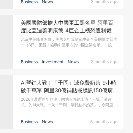
Business．News
2 months ago
美國國防部擴大中國軍工黑名單 阿里百
度比亞迪藥明康德 4巨企上榜恐遭制裁
北京中美峰會無效，美國又打算制裁中企？美國國防部周
一（8日）更新「協助中國軍方的中國企業名單」，該
「黑名單」新加入約20...
Business．Investment．News
2 months ago
AI營銷大戰！「千問」派免費奶茶 9小時
破千萬單 阿里30億補貼撼騰訊150億廣
告
2026年農曆新年前夕，內地互聯網上演了一場「派錢
式」的AI大戰。一句「千問，幫我點杯奶茶」，令阿里巴
巴旗下的AI助手「...
Business．News
6 months ago