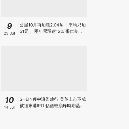
9
公屋10月再加租2.04% 「平均只加
51元」 兩年累漲逾12% 張仁良指
23 Jul
加幅溫和 基層家庭被生活成本榨
乾？
10
SHEIN獲中證監放行 美英上市不成
被迫來港IPO 估值較巔峰時期蒸發
14 Jul
6成 難敵監管鐵拳 遭法國1年狂罰
18億元