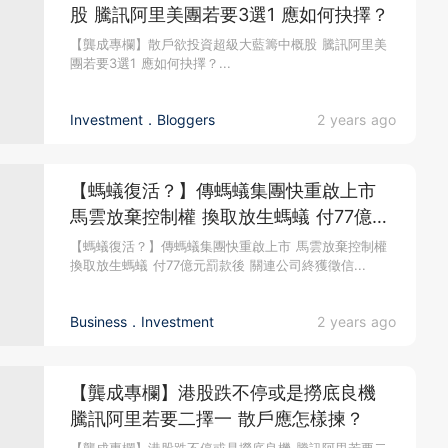
股 騰訊阿里美團若要3選1 應如何抉擇？
【龔成專欄】散戶欲投資超級大藍籌中概股 騰訊阿里美
團若要3選1 應如何抉擇？...
Investment．Bloggers
2 years ago
【螞蟻復活？】傳螞蟻集團快重啟上市
馬雲放棄控制權 換取放生螞蟻 付77億元
罰款後 關連公司終獲徵信牌 北水偷步買
【螞蟻復活？】傳螞蟻集團快重啟上市 馬雲放棄控制權
換取放生螞蟻 付77億元罰款後 關連公司終獲徵信...
阿里博升值
Business．Investment
2 years ago
【龔成專欄】港股跌不停或是撈底良機
騰訊阿里若要二擇一 散戶應怎樣揀？