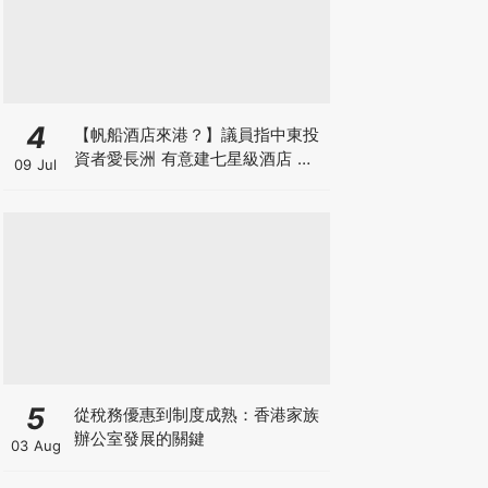
4
【帆船酒店來港？】議員指中東投
資者愛長洲 有意建七星級酒店 望
09 Jul
政府拆牆鬆綁 羅淑佩局長指樂於積
極探討
5
從稅務優惠到制度成熟：香港家族
辦公室發展的關鍵
03 Aug