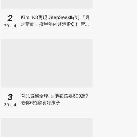
2
Kimi K3再現DeepSeek時刻 「月
之暗面」擬半年內赴港IPO！ 智譜
20 Jul
兩日瀉逾4成 MiniMax累跌超8成
3
育兒貴絕全球 香港養孩要600萬?
教你6招窮養好孩子
30 Jul