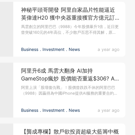
神秘平頭哥開發 阿里自家晶片性能逼近
英偉達H20 獲中央器重接獲官方億元訂
單
馬雲創立的阿里巴巴（9988）今年股價暴升1倍，近日更
曾突破160元的4年高位，不少散戶百思不得其解，原來
謎底可能是「平...
Business．Investment．News
a year ago
阿里升6成 馬雲大翻身 AI加持
GameStop瘋炒 股價能否重返$306? AI
話好困難
阿里上演「股壇復仇戰」！股價曾跌跌不休的阿里巴巴
（9988）因贏得為中國iPhone提供AI服務的重要合約，
加上業績好，...
Business．Investment．News
a year ago
【龔成專欄】散戶欲投資超級大藍籌中概