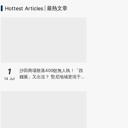
最熱文章
Hottest Articles
1
沙田商場散落400蚊無人執！「跌
錢黨」又出沒？ 堅尼地城更現千元
14 Jul
鈔包香口膠 一張地上銀紙隨時是
騙局開場