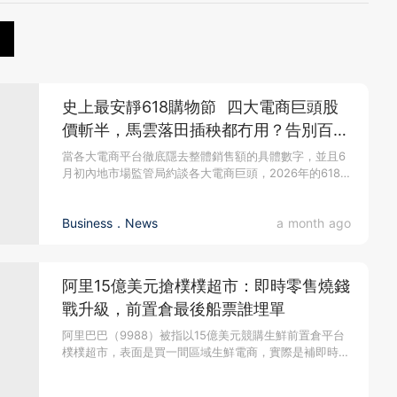
史上最安靜618購物節 四大電商巨頭股
價斬半，馬雲落田插秧都冇用？告別百億
補貼內捲反而是救命仙丹！
當各大電商平台徹底隱去整體銷售額的具體數字，並且6
月初內地市場監管局約談各大電商巨頭，2026年的618
購物節注定成為中...
Business．News
a month ago
阿里15億美元搶樸樸超市：即時零售燒錢
戰升級，前置倉最後船票誰埋單
阿里巴巴（9988）被指以15億美元競購生鮮前置倉平台
樸樸超市，表面是買一間區域生鮮電商，實際是補即時零
售最難自建的一塊...