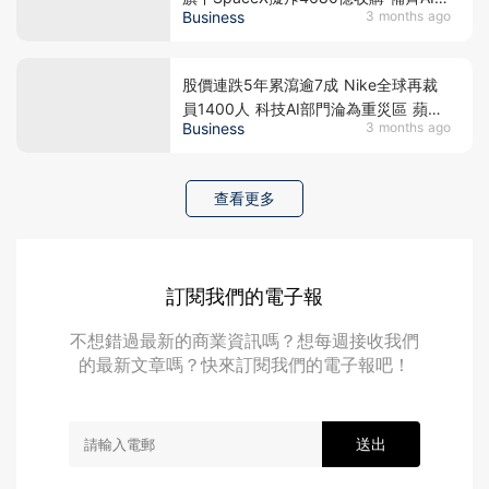
Business
3 months ago
程最後拼圖
股價連跌5年累瀉逾7成 Nike全球再裁
員1400人 科技AI部門淪為重災區 蘋果
Business
3 months ago
CEO撈底帳面蝕500萬港元
查看更多
訂閱我們的電子報
不想錯過最新的商業資訊嗎？想每週接收我們
的最新文章嗎？快來訂閱我們的電子報吧！
送出