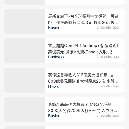
馬斯克旗下xAI全球招募中文導師 可遙
距工作最高時薪達350元 特訓Grok教方
Business
2 months ago
言如廣東話 惟恐用完即棄？
首度超越OpenAI！Anthropic估值逼近1
萬億美元 竟獲AI勁敵Google入股 成全
Business
2 months ago
球最值錢AI初創
英偉達首季收入816億美元勝預期 推
800億美元回購兼大增股息25倍 惟盤後
News
3 months ago
反跌逾1％揭兩大憂慮
業績創新高仍大裁員？ Meta全球削
8000人另調7000人往AI部門 AI判官亂
Business
3 months ago
封鎖IG戶口害苦小商家