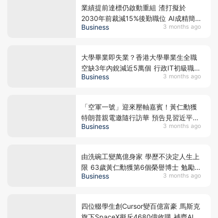
業績提前達標仍啟動重組 渣打擬於
2030年前裁減15%後勤職位 AI成精簡
Business
3 months ago
架構推手 劍指18%有形股本回報率
大學畢業即失業？香港大學畢業生全職
空缺3年內銳減近5萬個 行政IT初級職位
Business
3 months ago
慘遭AI屠殺九成
「空軍一號」迎來壓軸嘉賓！黃仁勳獲
特朗普親電邀隨行訪華 預告見習近平首
Business
3 months ago
先提1要求
由洗碗工變萬億身家 學歷不決定人生上
限 63歲黃仁勳獲第6個榮譽博士 勉勵
Business
3 months ago
年輕人：AI將所有人拉回同一起跑線
四位輟學生創Cursor變百億富豪 馬斯克
旗下SpaceX擬斥4680億收購 補齊AI編