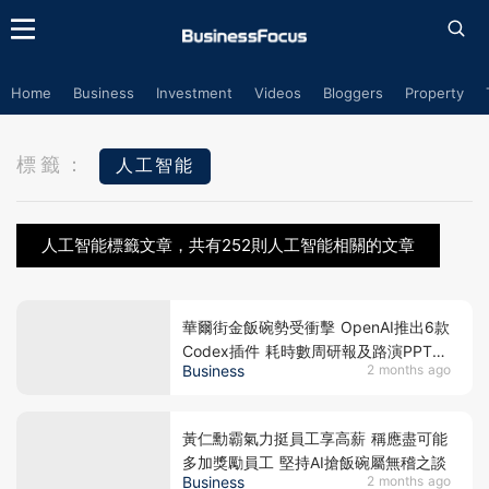
Home
Business
Investment
Videos
Bloggers
Property
標籤：
人工智能
人工智能標籤文章，共有252則人工智能相關的文章
華爾街金飯碗勢受衝擊 OpenAI推出6款
Codex插件 耗時數周研報及路演PPT
Business
2 months ago
數分鐘即可一鍵生成
黃仁勳霸氣力挺員工享高薪 稱應盡可能
多加獎勵員工 堅持AI搶飯碗屬無稽之談
Business
2 months ago