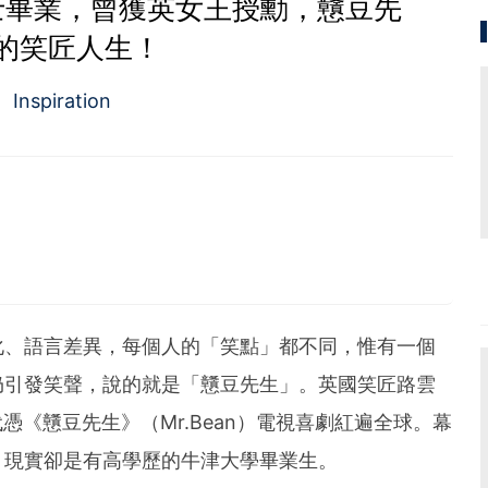
士畢業，曾獲英女王授勳，戇豆先
的笑匠人生！
Inspiration
化、語言差異，每個人的「笑點」都不同，惟有一個
仍引發笑聲，說的就是「戇豆先生」。英國笑匠路雲
0年代憑《戇豆先生》（Mr.Bean）電視喜劇紅遍全球。幕
，現實卻是有高學歷的牛津大學畢業生。