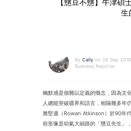
【戇豆不戇】牛津碩
生
By
Cally
on 26 Sep 2018
Business Reporter
幽默感是個難以定義的慨念，因為文
人總能突破疆界和語言，相隔幾多年
雅堅遜（Rowan Atkinson）於9
前形像是幼氣大細路的「戇豆先生」