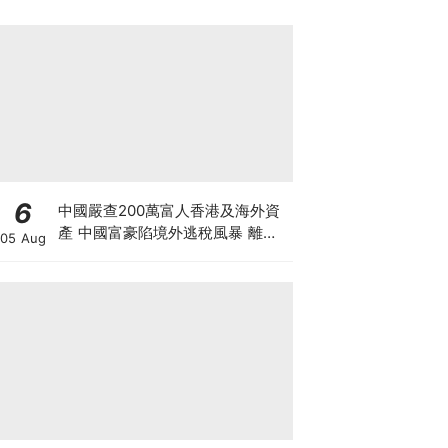
6
中國嚴查200萬富人香港及海外資
產 中國富豪陷境外逃稅風暴 離岸
05 Aug
信託要徵20%重稅 內地人半年花千
億買港樓恐成絕響