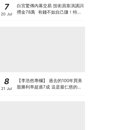
7
白宮驚傳內幕交易 技術員靠演講詞
撈金78萬 有錢不如自己賺！特朗
20 Jul
普媒體售賣帖文特權 搶先毫秒截
獲特朗普政策
8
【李浩然專欄】 過去的100年買美
股勝利率超過7成 這是最仁慈的賭
21 Jul
場嗎？買美股真的不會輸？