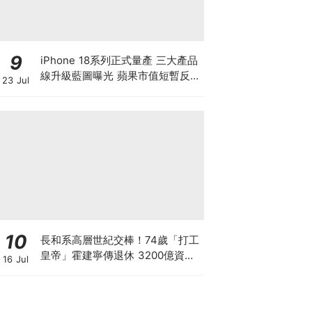
9
iPhone 18系列正式量產 三大產品
線升級藍圖曝光 蘋果市值短暫反超
23 Jul
英偉達！ 滙豐喊366美元高價 季
績前夕該追入嗎？
10
長和系高層世紀交棒！74歲「打工
皇帝」霍建寧傳退休 3200億資產
16 Jul
套現後功成身退 李澤鉅班底全面接
掌王國