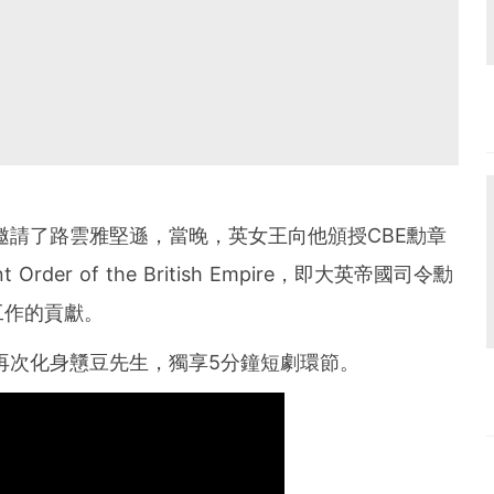
，邀請了路雲雅堅遜，當晚，英女王向他頒授CBE勳章
ent Order of the British Empire，即大英帝國司令勳
工作的貢獻。
，再次化身戇豆先生，獨享5分鐘短劇環節。