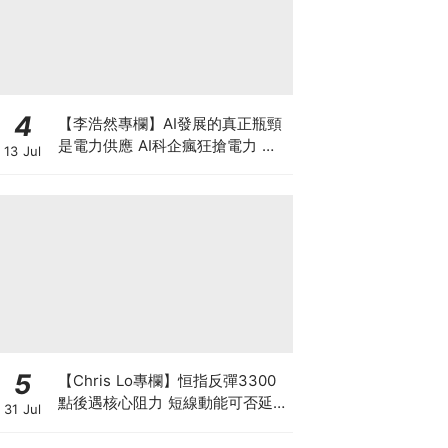
4
【李浩然專欄】AI發展的真正瓶頸
是電力供應 AI科企瘋狂搶電力 美
13 Jul
股七雄誰佔上風？
5
【Chris Lo專欄】恒指反彈3300
點後遇核心阻力 短線動能可否延續
31 Jul
至中長期? 仍須審慎觀察