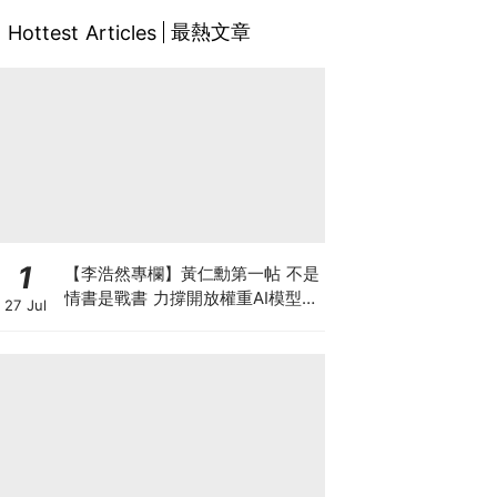
最熱文章
Hottest Articles
1
【李浩然專欄】黃仁勳第一帖 不是
情書是戰書 力撐開放權重AI模型
27 Jul
背後有何秘密盤算