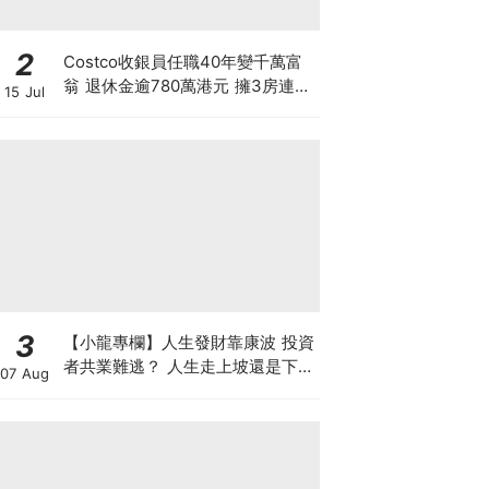
2
Costco收銀員任職40年變千萬富
翁 退休金逾780萬港元 擁3房連泳
15 Jul
池大屋 背後暗藏4大秘密
3
【小龍專欄】人生發財靠康波 投資
者共業難逃？ 人生走上坡還是下坡
07 Aug
看你能否捉住時機