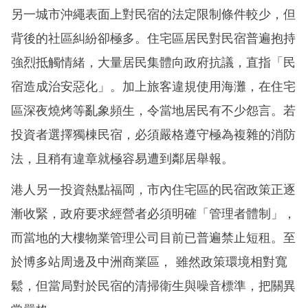
另一城市沖繩表面上對民宿的法定限制條件較少，但
背後的社區糾紛卻極多。住宅區居民對民宿普遍抱持
強烈抵觸情緒，大量居民集體向政府抗議，直指「民
宿造成治安惡化」。加上旅客違規使用海灘，在住宅
區深夜燒烤等亂象頻生，令當地居民有不少怨言。若
投資者選擇獨棟民宿，必須嚴格遵守極為複雜的消防
法，且稍有違章就極容易遭到鄰居舉報。
港人另一投資熱點福岡，市內住宅區的民宿政策正逐
漸收緊，政府要求經營者必須明確「管理者體制」，
而當地的大樓物業管理公司目前已普遍禁止短租。至
於博多站周邊及中洲商業區， 雖然政策環境相對寬
鬆，但當局對於民宿的清掃衛生與噪音標準，把關異