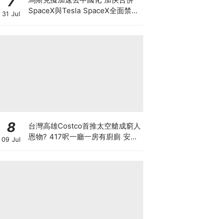
7
SpaceX與Tesla SpaceX全面禁止
31 Jul
供應商僱用中國人及用中國零件 惟
馬斯克否認擬賣Tesla中國業務
8
台灣高雄Costco首推太空艙成窮人
恩物? 417呎一廳一房有廚廁 安樂
09 Jul
窩只賣53萬港元 香港能合法安裝
嗎？