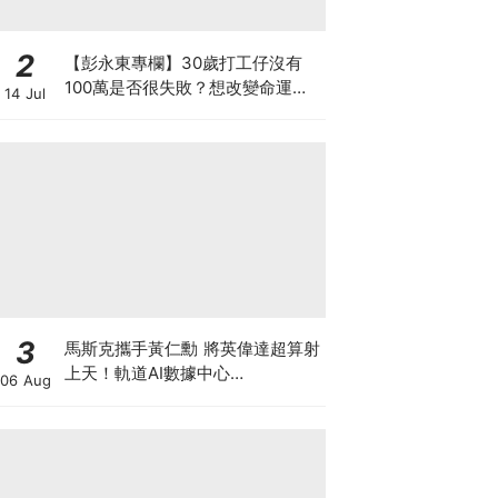
2
【彭永東專欄】30歲打工仔沒有
100萬是否很失敗？想改變命運應
14 Jul
每月投資 狠心減少換手機及旅行
3
馬斯克攜手黃仁勳 將英偉達超算射
上天！軌道AI數據中心
06 Aug
「Starmind」大公開 到底係科技
突破定龐氏巨坑？