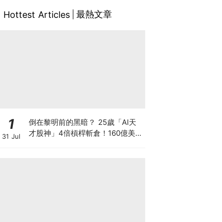
最熱文章
Hottest Articles
1
倒在黎明前的黑暗？ 25歲「AI天
才股神」4倍槓桿斬倉！160億美元
31 Jul
持倉折價出讓 全球晶片股大奇蹟日
SK海力士韓股漲近3成！