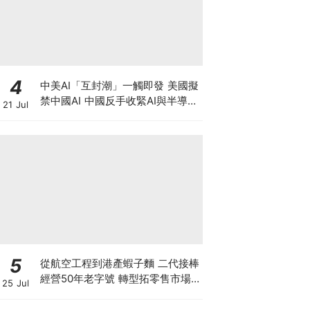
4
中美AI「互封潮」一觸即發 美國擬
禁中國AI 中國反手收緊AI與半導體
21 Jul
出口，智譜升近四成 華虹宏力大升
逾17%！晶片股深V反彈調整宣告
結束？
5
從航空工程到港產蝦子麵 二代接棒
經營50年老字號 轉型拓零售市場
25 Jul
將香港味道賣至英澳加