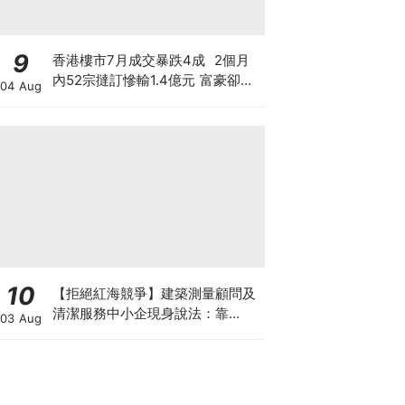
9
香港樓市7月成交暴跌4成 2個月
內52宗撻訂慘輸1.4億元 富豪卻擲
04 Aug
3億買長實半山兩豪宅 豪宅賣的是
樓還是階級幻覺？
10
【拒絕紅海競爭】建築測量顧問及
清潔服務中小企現身說法：靠
03 Aug
「ESG合規認證」打入大企業供應
鏈