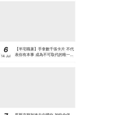
6
【半宅職薯】手拿數千張卡片 不代
表你有本事 成為不可取代的唯一中
14 Jul
間人 方是真正的人脈
馬斯克擬加速去中國化 加快合併