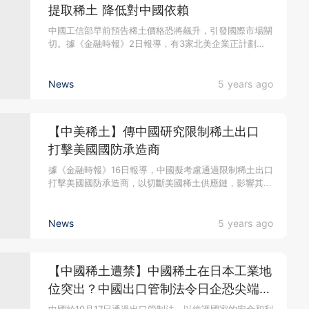
提取稀土 降低對中國依賴
中國工信部早前預告稀土價格恐將飆升，引發國際市場關
切。據《金融時報》2日報導，有3家北美企業正計劃
合...
News
5 years ago
【中美稀土】傳中國研究限制稀土出口
打擊美國國防承造商
據《金融時報》16日報導，中國擬考慮通過限制稀土出口
打擊美國國防承造商，以切斷美國稀土供應鏈，影響其...
News
5 years ago
【中國稀土遭禁】中國稀土在日本工業地
位突出？中國出口管制法令日企恐尖端科
技受挫！