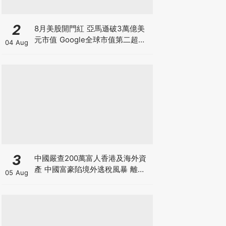
2
8月美股開門紅 亞馬遜破3萬億美
元市值 Google全球市值第二超越
04 Aug
蘋果 Palantir營收大增績後爆升
15% 7月晶片股股災告終 還是泡沫
最後狂歡？
3
中國嚴查200萬富人香港及海外資
產 中國富豪陷境外逃稅風暴 離岸
05 Aug
信託要徵20%重稅 內地人半年花千
億買港樓恐成絕響