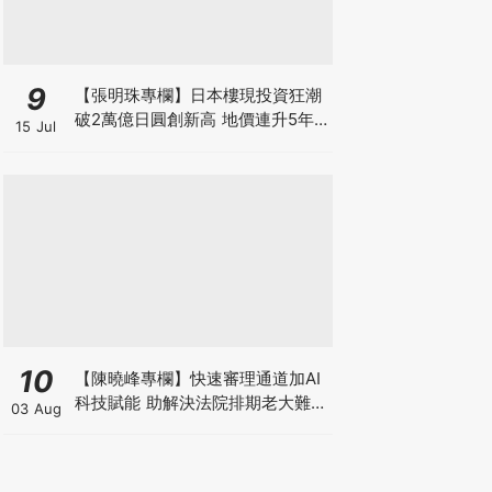
9
【張明珠專欄】日本樓現投資狂潮
破2萬億日圓創新高 地價連升5年
15 Jul
財團431億日圓狂掃心齋橋地標
10
【陳曉峰專欄】快速審理通道加AI
科技賦能 助解決法院排期老大難問
03 Aug
題 善用暫委法官制度 壯大司法人
才梯隊