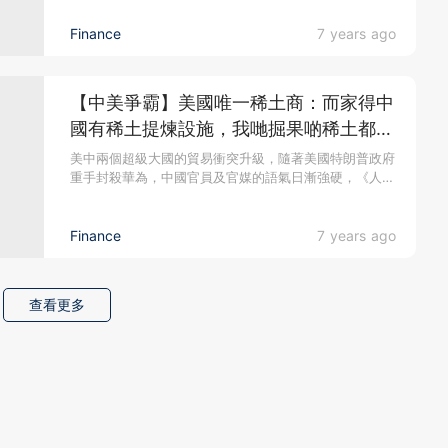
Finance
7 years ago
【中美爭霸】美國唯一稀土商：而家得中
國有稀土提煉設施，我哋掘果啲稀土都要
「送中」！
美中兩個超級大國的貿易衝突升級，隨著美國特朗普政府
重手封殺華為，中國官員及官媒的語氣日漸強硬，《人民
日報》早前更祭出中印...
Finance
7 years ago
查看更多