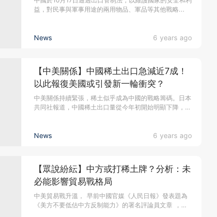
中國於10月17日通過出口管制法，以維護國家的安全和利
益，對民事與軍事用途的兩用物品、軍品等其他戰略...
News
6 years ago
【中美關係】中國稀土出口急減近7成！
以此報復美國或引發新一輪衝突？
中美關係持續緊張，稀土似乎成為中國的戰略籌碼。日本
共同社報道，中國稀土出口量從今年初開始明顯下降，
7...
News
6 years ago
【眾說紛紜】中方或打稀土牌？分析：未
必能影響貿易戰格局
中美貿易戰升溫， 早前中國官媒《人民日報》發表題為
《美方不要低估中方反制能力》的署名評論員文章 ，威
脅限制稀土出口反制美...