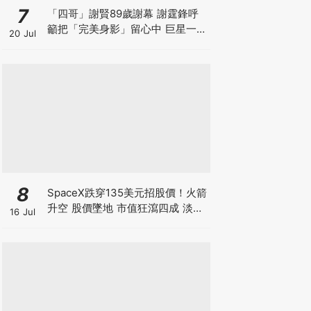
7
「四哥」謝賢89歲謝幕 謝霆鋒呼
籲把「完美身影」留心中 巨星一生
20 Jul
最難演的角色 原來是父親
8
SpaceX跌穿135美元招股價！火箭
升空 股價墜地 市值狂瀉四成 淡友
16 Jul
狂沽賺300億 近17億股解禁潮倒數
計時【 @businessfocus.io 】
【#BF社會熱話】