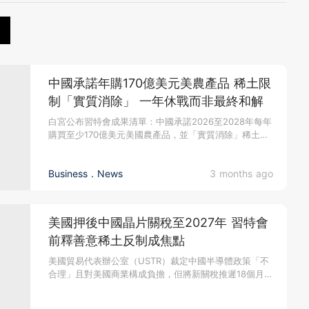
中國承諾年購170億美元美農產品 稀土限
制「實質消除」 一年休戰而非最終和解
白宮公布習特會成果清單：中國承諾2026至2028年每年
購買至少170億美元美國農產品，並「實質消除」稀土出
口限制、停止...
Business．News
3 months ago
美國押後中國晶片關稅至2027年 習特會
前釋善意稀土反制成焦點
美國貿易代表辦公室（USTR）裁定中國半導體政策「不
合理」且對美國商業構成負擔，但將新關稅推遲18個月至
2027年6月才...