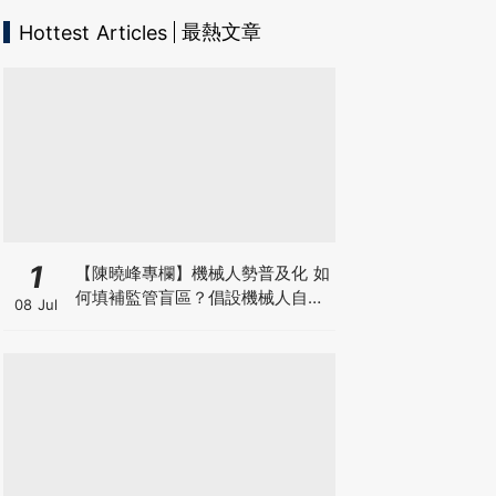
最熱文章
Hottest Articles
1
【陳曉峰專欄】機械人勢普及化 如
何填補監管盲區？倡設機械人自願
08 Jul
登記制 擁抱AI藍海 以制度護航