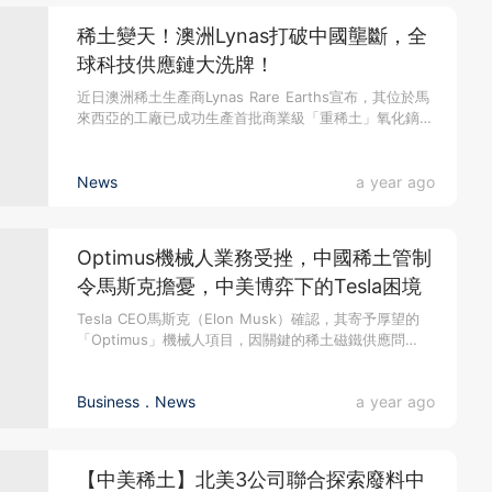
稀土變天！澳洲Lynas打破中國壟斷，全
球科技供應鏈大洗牌！
近日澳洲稀土生產商Lynas Rare Earths宣布，其位於馬
來西亞的工廠已成功生產首批商業級「重稀土」氧化鏑。
這使...
News
a year ago
Optimus機械人業務受挫，中國稀土管制
令馬斯克擔憂，中美博弈下的Tesla困境
Tesla CEO馬斯克（Elon Musk）確認，其寄予厚望的
「Optimus」機械人項目，因關鍵的稀土磁鐵供應問
題，...
Business．News
a year ago
【中美稀土】北美3公司聯合探索廢料中