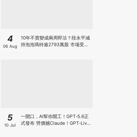
4
10年不賣變成兩周即沽？段永平減
持泡泡瑪特逾2793萬股 市場受驚
06 Aug
股價一度跌5% 急忙澄清此舉屬期
權到期履約 揭開大戶期權「偷步鎖
利」
5
一開口，AI幫你開工！GPT‑5.6正
式發布 劈價撼Claude！GPT‑Live
10 Jul
爆紅 OpenAI真正想搶的不是聊
天，而是你的工作控制權