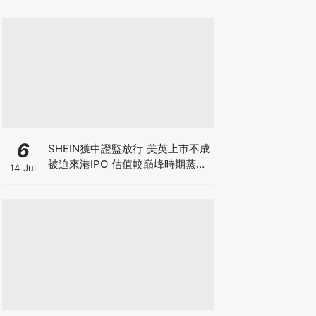
6
SHEIN獲中證監放行 美英上市不成
被迫來港IPO 估值較巔峰時期蒸發
14 Jul
6成 難敵監管鐵拳 遭法國1年狂罰
18億元