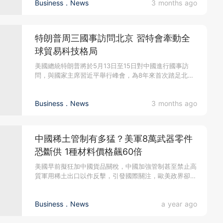
Business．News
3 months ago
特朗普周三國事訪問北京 習特會牽動全
球貿易科技格局
美國總統特朗普將於5月13日至15日對中國進行國事訪
問，與國家主席習近平舉行峰會，為8年來首次踏足北
京。峰會議程涵蓋關稅...
Business．News
3 months ago
中國稀土管制有多猛？美軍8萬武器零件
恐斷供 1種材料價格飆60倍
美國早前擬狂加中國貨品關稅，中國加強管制甚至禁止高
質軍用稀土出口以作反擊，引發國際關注，歐美政界卻炒
作「中國稀土威脅論」...
Business．News
a year ago