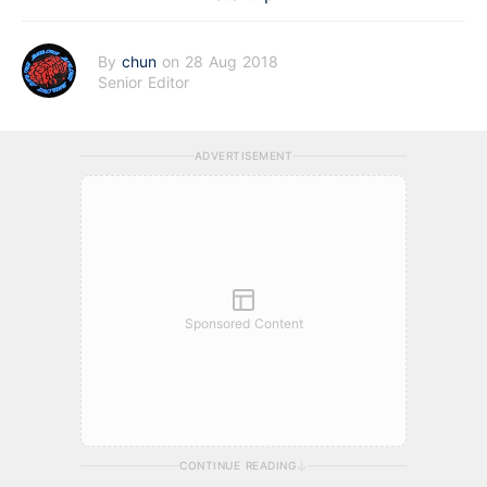
By
chun
on 28 Aug 2018
Senior Editor
ADVERTISEMENT
Sponsored Content
CONTINUE READING