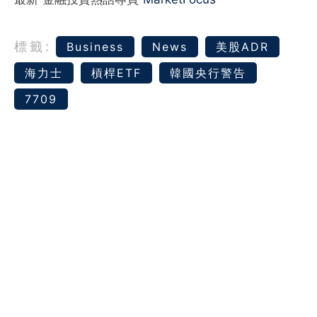
標籤:
Business
News
美股ADR
海力士
槓桿ETF
韓國央行警告
7709