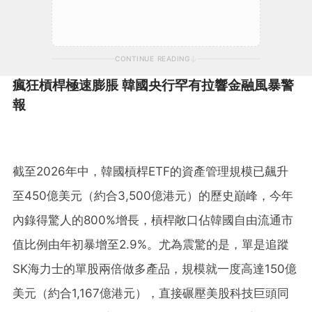
CONTINUE READING
瘋狂槓桿極速膨脹 韓國央行罕有拉響金融風暴警
報
截至2026年中，韓國槓桿ETF的資產管理規模已飆升
至450億美元（約合3,500億港元）的歷史巔峰，今年
內錄得驚人的800%增長，槓桿敞口佔韓國自由流通市
值比例由年初暴增至2.9%。尤為震驚的是，單是追蹤
SK海力士的單股兩倍做多產品，規模就一度高達150億
美元（約合1,167億港元），直接碾壓美股科技巨頭同