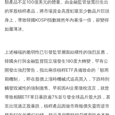
類產品不足100億美元的體量。由金融監管放寬衍生出
的單股槓桿產品，將市場資金高度虹吸至少數晶片巨頭
身上，導致韓國KOSPI指數雖然年內暴漲一倍，卻變得
如履薄冰。
上述極端的脆弱性已引發監管層面結構性的強烈反應，
韓國央行與金融監督院立場發生180度大轉變，罕有公
開發出強烈警告，指出兩倍槓桿ETF具備致命的「順周
期機制」，即在股價上漲時機械式追高買入，下跌時則
觸發毀滅性的強制拋售。早前因AI企業徵稅流言，就曾
導致相關ETF單日暴跌逾7%並引發全球晶片股大跌，甚
至出現過正股暴跌，槓桿產品因做市商報價失靈而逆市
飆升50%的魔幻行情，預示著崩盤時細戶將面臨血本無