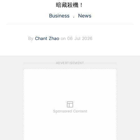
暗藏殺機！
Business
News
By
Chant Zhao
on 06 Jul 2026
ADVERTISEMENT
Sponsored Content