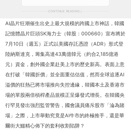
CONTINUE READING
AI晶片狂潮催生出史上最大規模的跨國上市神話，韓國
記憶體晶片巨頭SK海力士（韓股：000660）宣布將於
7月10日（週五）正式以美國存託憑證（ADR）形式登
陸納斯達克，籌集高達43萬億韓元（約合2,185億港
元）資金，創外國企業赴美上市的歷史新高。表面上意
在打破「韓國折價」並全面重估估值，然而全球追逐AI
溢價的狂熱已將市場推向失控邊緣，韓國本土及香港市
場的單股兩倍槓桿產品規模正呈爆發式增長。在韓國央
行罕見發出強烈監管警告，國會議員痛斥股市「淪為賭
場」之際，上市舉動究竟是AI牛市的終極推手，還是華
爾街大鱷精心佈下的套利收割陷阱？