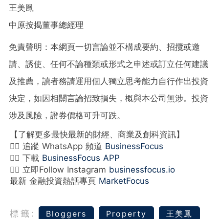
王美鳳
中原按揭董事總經理
免責聲明：本網頁一切言論並不構成要約、招攬或邀
請、誘使、任何不論種類或形式之申述或訂立任何建議
及推薦，讀者務請運用個人獨立思考能力自行作出投資
決定，如因相關言論招致損失，概與本公司無涉。投資
涉及風險，證券價格可升可跌。
【了解更多最快最新的財經、商業及創科資訊】
👉🏻 追蹤 WhatsApp 頻道
BusinessFocus
👉🏻 下載
BusinessFocus APP
👉🏻 立即Follow Instagram
businessfocus.io
最新 金融投資熱話專頁
MarketFocus
標籤:
Bloggers
Property
王美鳳