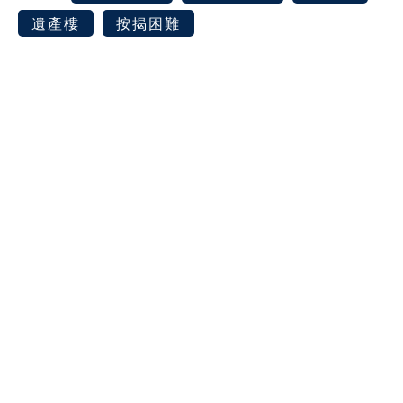
遺產樓
按揭困難