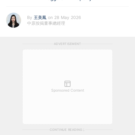
By
王美鳳
on 28 May 2026
中原按揭董事總經理
ADVERTISEMENT
Sponsored Content
CONTINUE READING