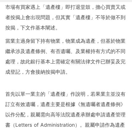
市場有買家遇上「遺產樓」即打退堂鼓，擔心買賣又或
者按揭上會出現問題，但其實「遺產樓」不等於做不到
按揭，下文作基本闡述。
當業主過身留下持有物業，物業成為遺產，但基於物業
繼承涉及遺產條例、有否遺囑、及業權持有方式的不同
處理，故此銀行基本上需確定有關法律文件已辦妥及完
成登記，方會接納按揭申請。
首先以單一業主的「遺產樓」作說明，若果業主並沒有
訂立有效遺囑，遺產主要是根據《無遺囑者遺產條例》
以作分配，親屬需向高等法院遺產承辦處申請遺產管理
書（Letters of Administration）。親屬申請作為遺產