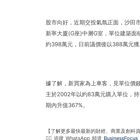
股市向好，近期交投氣氛正面，沙田
新寧大廈(G座)中層G室，單位建築面
約398萬元，日前議價後以388萬元獲
據了解，新買家為上車客，見單位價
主於2002年以約83萬元購入單位，
期內升值367%。
【了解更多最快最新的財經、商業及創科
👉🏻 追蹤 WhatsApp 頻道
BusinessFocus