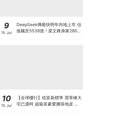
9
DeepSeek傳最快明年內地上市 估
值飆至5538億！梁文鋒身家2800
15 Jul
億成全球AI首富 超越OpenAI與
Anthropic創辦人 從量化天才到AI
模型的神秘王者
10
【全球樓行】炫富新標準 買單棟大
宅已過時 超級富豪愛擴張地皮 建
15 Jul
私人莊園保私隱