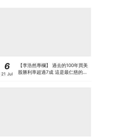
6
【李浩然專欄】 過去的100年買美
股勝利率超過7成 這是最仁慈的賭
21 Jul
場嗎？買美股真的不會輸？