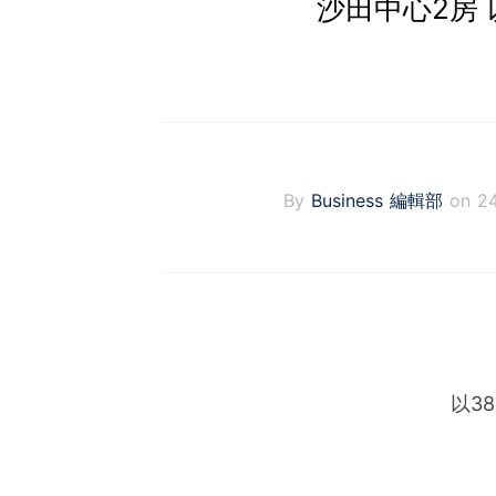
沙田中心2房 
By
Business 編輯部
on 2
以3