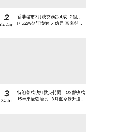
2
香港樓市7月成交暴跌4成 2個月
內52宗撻訂慘輸1.4億元 富豪卻擲
04 Aug
3億買長實半山兩豪宅 豪宅賣的是
樓還是階級幻覺？
3
特朗普成功打救英特爾 Q2營收成
15年來最強增長 3月至今暴升逾2
24 Jul
倍 揭英特爾翻身原因 現價還值博
嗎？