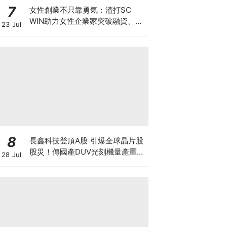
7
女性創業不只靠勇氣：渣打SC
WIN助力女性企業家突破融資、網
23 Jul
絡與增長瓶頸
8
長鑫科技登頂A股 引爆全球晶片股
股災！傳國產DUV光刻機量產重創
28 Jul
ASML 熊來了？散戶應如何自
保？