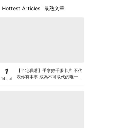
最熱文章
Hottest Articles
1
【半宅職薯】手拿數千張卡片 不代
表你有本事 成為不可取代的唯一中
14 Jul
間人 方是真正的人脈