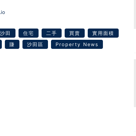
.io
沙田
住宅
二手
買賣
實用面積
賺
沙田區
Property News