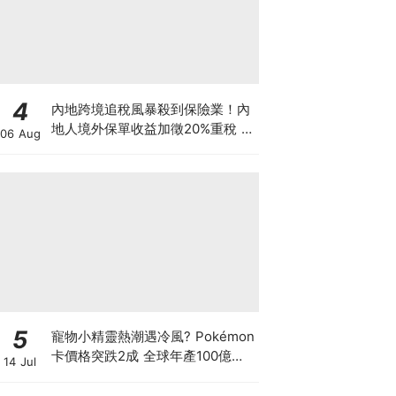
4
內地跨境追稅風暴殺到保險業！內
地人境外保單收益加徵20%重稅 保
06 Aug
誠友邦股價急瀉逾6% 監管風暴下
一步直撲港樓？
5
寵物小精靈熱潮遇冷風? Pokémon
卡價格突跌2成 全球年產100億張
14 Jul
可炒到何時? 鍾培生呂宇健剛開2
萬呎旗艦店開拓卡牌市場