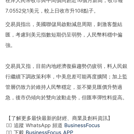
在岸人民幣收市與中間價同創近16個月新高，收市報
7.0552兌1美元，較上日收市升108點子。
交易員指出，美國聯儲局啟動減息周期，刺激客盤結
匯，考慮到美元指數短期仍呈弱勢，人民幣料穩中偏
強。
交易員又指，目前內地經濟復蘇趨勢仍疲弱，料人民銀
行繼續下調政策利率，中美息差可能再度擴闊；加上監
管層仍致力於維持人民幣穩定，並不樂見匯價升勢過
急，後市仍傾向於雙向波動走勢，但匯率彈性料提高。
【了解更多最快最新的財經、商業及創科資訊】
👉🏻 追蹤 WhatsApp 頻道
BusinessFocus
👉🏻 下載
BusinessFocus APP