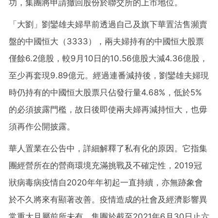
功，集團將申請撤回股份於聯交所的上市地位。
「大劉」劉鑾雄夫婦早前透過自己及旗下華置沽售瀕賣
盤的中國恒大（3333），兩夫婦持有的中國恒大股票
僅餘6.2億股，較9月10日的10.56億股大減4.36億股，
至少再套現9.89億元。經過連番減持後，劉鑾雄夫婦現
時仍持有的中國恒大股票只佔發行量4.68%，低於5%
的必須披露門檻，故日後即使兩夫婦再減持恒大，也毋
須再作公開披露。
華人置業在公告中，詳細解釋了私有化的原因。它指集
團經營所在的營商環境充滿挑戰及不確定性，2019冠
狀病毒病疫情自2020年年初起一直持續，亦無跡象會
於不久將來有顯著改善。疫情造成的社會及經濟影響異
常重大且屬前所未有。集團於截至2021年6月30日止六