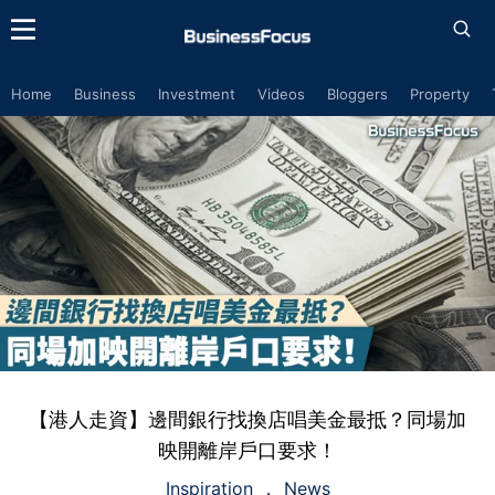
Home
Business
Investment
Videos
Bloggers
Property
【港人走資】邊間銀行找換店唱美金最抵？同場加
映開離岸戶口要求！
Inspiration
News