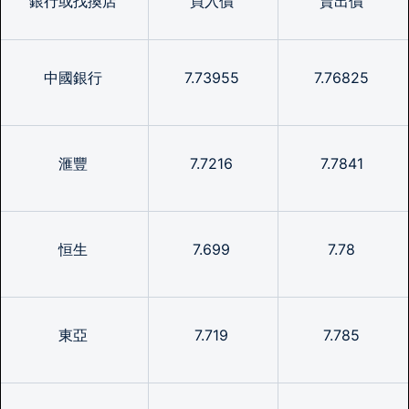
銀行或找換店
買入價
賣出價
中國銀行
7.73955
7.76825
滙豐
7.7216
7.7841
恒生
7.699
7.78
東亞
7.719
7.785