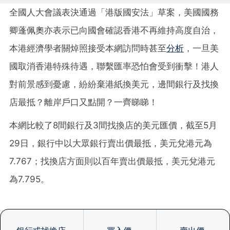
全國人大會議表決通過「港版國安法」草案，美國國務
卿蓬佩奧亦表示已向國會確認香港不再維持高度自治，
本港經濟學者關焯照接受本網訪問時甚至
分析
，一旦美
國取消香港特殊待遇，聯繫匯率恐怕會受到衝擊！港人
對前景感到憂慮，紛紛棄港紙換美元，邊間銀行及找換
店最抵？離岸戶口又點開？一齊睇睇！
本網比較了8間銀行及3間找換店的美元匯價，截至5月
29日，銀行中以大眾銀行賣出價最抵，美元兌港元為
7.767；找換店方面則以百年賣出價最抵，美元兌港元
為7.795。