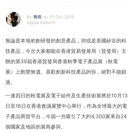
By
喬雨
on 10 Oct 2019
Digital Editor
喜歡以基本分析來評估企業質素，著重投資成長股，謀求以倍計的
回報；專注科技及商業新聞，喜歡訪談創業者，聆聽他們的創業故
無論是本地初創研發的創意產品，抑或是美國矽谷的科
事。
技產品，今次大家都能在香港貿易發展局（貿發局）主
辦的第39屆香港貿發局香港秋季電子產品展（秋電
展）上飽覽無遺。喜歡創新科技產品的你，絕對不能錯
過。
一連四日的秋電展及電子組件及生產技術展將於10月13
日至16日在香港會議展覽中心舉行，作為全球最大的電
子產品商貿平台，今屆一共吸引了大約4,300家來自24
個國家及地區的展商參與。