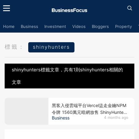
Home
Business
Investment
Videos
Bloggers
Property
標籤：
shinyhunters
shinyhunters標籤文章，共有1則shinyhunters相關的
文章
黑客入侵雲端平台Vercel盜走金鑰NPM
令牌 1560萬元暗網放售 ShinyHunters
Business
4 months ago
曾偷歐盟機密