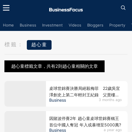
Home
Business
Investment
Videos
Bloggers
Property
標籤：
趙心童
趙心童標籤文章，共有2則趙心童相關的文章
桌球世錦賽決勝局絕殺梅菲 22歲吳宜
澤創史上第二年輕封王紀錄 父賣樓賣
Business
3 months ago
舖赴英陪練 住地下室身兼多職助子成龍
因賭波停賽2年 趙心童桌球世錦賽稱王
首位中國人奪冠 年入或暴增至5000萬?
Business
a year ago