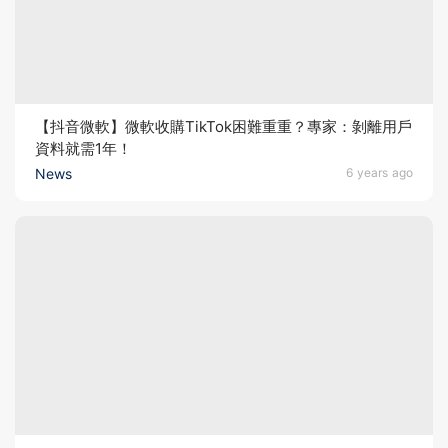
【抖音微軟】微軟收購TikTok困難重重？專家：剝離用戶
資料就需1年！
News
6 years ago