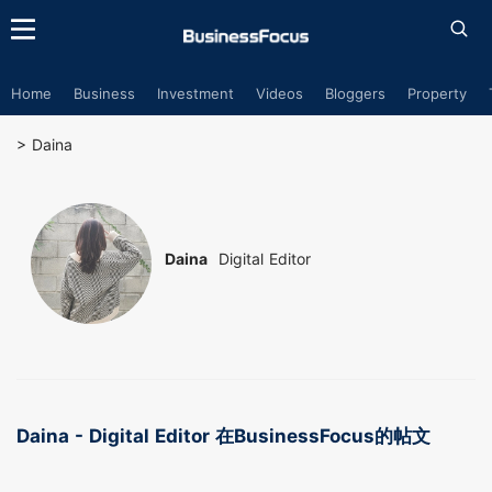
Home
Business
Investment
Videos
Bloggers
Property
>
Daina
Daina
Digital Editor
Daina - Digital Editor 在BusinessFocus的帖文