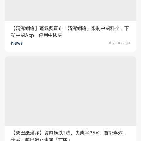
【清潔網絡】蓬佩奧宣布「清潔網絡」限制中國科企，下
架中國App、停用中國雲
News
6 years ago
【黎巴嫩爆炸】貨幣暴跌7成、失業率35%、首都爆炸，
學者：黎巴嫩正走向「亡國」