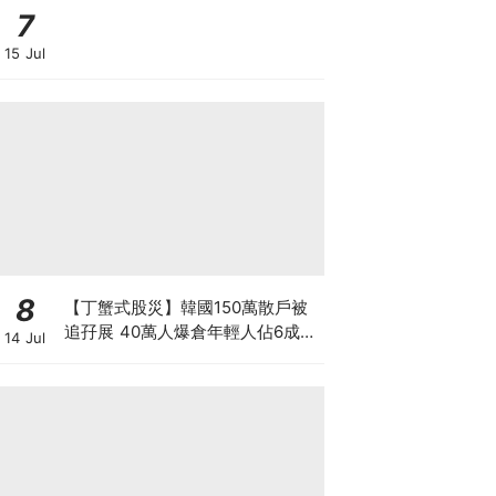
7
15 Jul
8
【丁蟹式股災】韓國150萬散戶被
追孖展 40萬人爆倉年輕人佔6成
14 Jul
槓桿ETF成導火線 散戶慘輸逾百億
3大原因