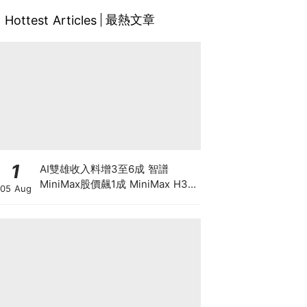
最熱文章
Hottest Articles
1
AI雙雄收入料增3至6成 智譜
MiniMax股價飆1成 MiniMax H3
05 Aug
影片驚艷 1/3收費挑戰Seedance