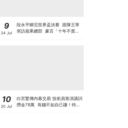
9
段永平睇完世界盃決賽 跟隊王寧
突訪蘋果總部 豪言「十年不賣泡
24 Jul
泡瑪特」 轉頭沽Tesla與SpaceX
期權？ 最新部署另有圖謀?
10
白宮驚傳內幕交易 技術員靠演講詞
撈金78萬 有錢不如自己賺！特朗
20 Jul
普媒體售賣帖文特權 搶先毫秒截
獲特朗普政策