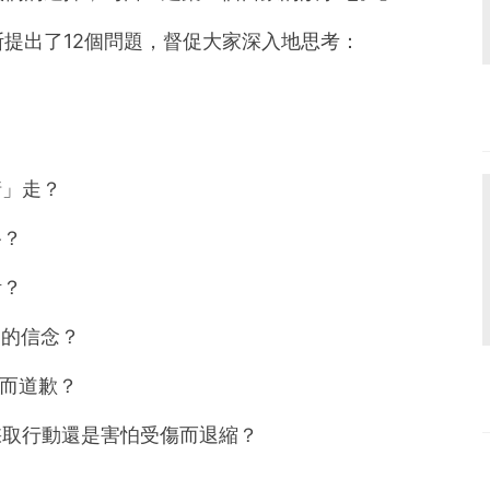
提出了12個問題，督促大家深入地思考：
情」走？
路？
活？
己的信念？
此而道歉？
採取行動還是害怕受傷而退縮？