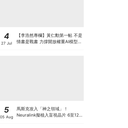
4
【李浩然專欄】黃仁勳第一帖 不是
情書是戰書 力撐開放權重AI模型
27 Jul
背後有何秘密盤算
5
馬斯克攻入「神之領域」！
Neuralink擬植入盲視晶片 6至12
05 Aug
個月內展開首批人體植入 先天全盲
者有望重見世界