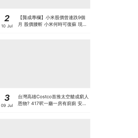
2
【龔成專欄】小米股價曾連跌9個
月 股價腰斬 小米何時可復蘇 現在
10 Jul
是否入市撈底時機？
3
台灣高雄Costco首推太空艙成窮人
恩物? 417呎一廳一房有廚廁 安樂
09 Jul
窩只賣53萬港元 香港能合法安裝
嗎？