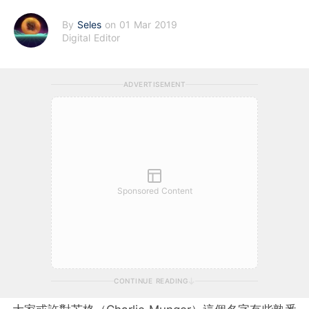
By
Seles
on 01 Mar 2019
Digital Editor
ADVERTISEMENT
Sponsored Content
CONTINUE READING