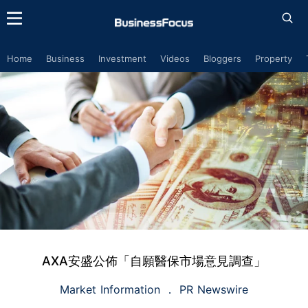
Home
Business
Investment
Videos
Bloggers
Property
AXA安盛公佈「自願醫保市場意見調查」
Market Information
PR Newswire