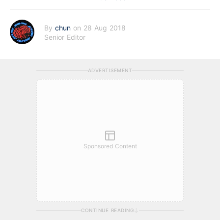
By
chun
on 28 Aug 2018
Senior Editor
ADVERTISEMENT
Sponsored Content
CONTINUE READING