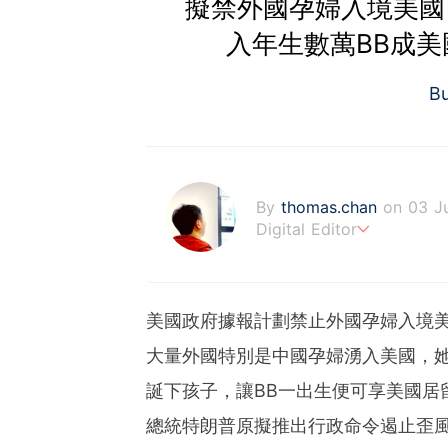
擬禁外國孕婦入境美國
入年生數萬BB成美
B
By
thomas.chan
on 03 J
Digital Editor
熱愛新聞工作，充滿好奇心
藉著多年以來的工作經驗，
美國政府據報計劃禁止外國孕婦入境
大量外國特別是中國孕婦湧入美國，
誕下孩子，讓BB一出生便可享美國居
總統特朗普原擬推出行政命令遏止歪