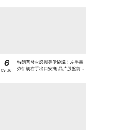
6
特朗普發火怒撕美伊協議！左手轟
炸伊朗右手出口安撫 晶片股盤前暴
09 Jul
跌後V型反轉 英偉達大漲逾3% 莫
非是華爾街與白宮演的財富大戲？