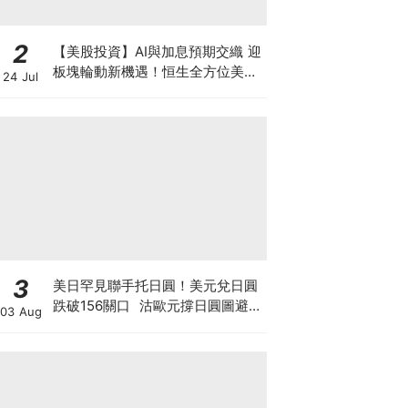
2
【美股投資】AI與加息預期交織 迎
板塊輪動新機遇！恒生全方位美股
24 Jul
投資方案：0佣金、賺額外利息年
利率高達8%高息兼賞純金金牌
3
美日罕見聯手托日圓！美元兌日圓
跌破156關口 沽歐元撐日圓圖避開
03 Aug
美債危機 日美股爆倉海嘯會否一
觸即發？