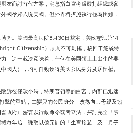
與盟友商討替代方案，消息指白宮考慮嚴打組織或參
止外國孕婦入境美國。但外界料措施執行極為困難，
博弈。美國最高法院6月30日裁定，美國憲法第14
ight Citizenship）原則不可動搖，駁回了總統特
努力。這一裁決意味着，任何在美國領土上出生的嬰
是中國人），均可自動獲得美國公民身分及居留權。
在敗訴後僅數小時，特朗普領導的白宮，內部已迅速
將打擊的重點，由嬰兒的公民身分，改為向其母親及協
朗普政府正密謀以行政命令或者立法，探討完全「禁
攔截每年暗中賺取以億元計的「生育旅遊」及「月子