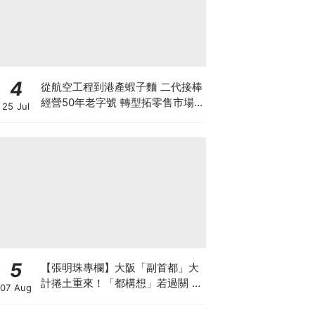
4
從航空工程到港產蝦子麵 二代接棒
經營50年老字號 轉型拓零售市場
25 Jul
將香港味道賣至英澳加
5
【張明珠專欄】大阪「副首都」大
計捲土重來！「都構想」若過關 大
07 Aug
阪樓市勢迎大洗牌