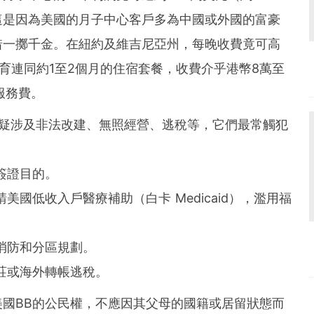
這是因為美國的月子中心客戶多為中國或外國的富豪
惜一擲千金。在紐約及維吉尼亞州，每晚收費竟可高
故生育連同約1至2個月的住宿套餐，收費介乎港幣8萬至
服務費。
心疑涉及非法改建、無照經營、逃稅等，它們最常觸犯
簽證目的。
美國低收入戶醫療補助（白卡 Medicaid），濫用福
消防和分區規劃。
莊或海外轉帳逃稅。
國BB的公民權，不應因其父母的國籍或居留狀態而