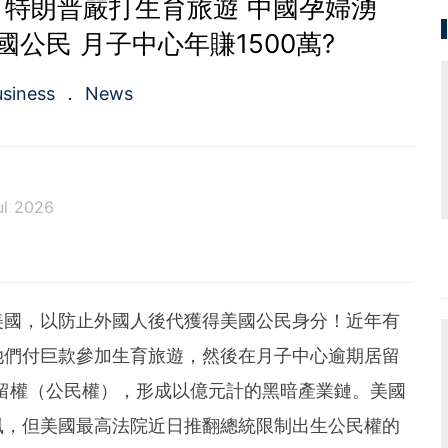
 特朗普嚴打生育旅遊 中國孕婦湧
國公民 月子中心年賺1500萬?
usiness
News
ul 2026
。從投資分析、慳家攻略到AI應用都有濃厚興趣。期望
為BF這嶄新的財經新聞頻道上出一分力。
美國，以防止外國人後代獲得美國公民身分！近年有
她們付巨款參加生育旅遊，然後在月子中心逾期居留
留權（公民權），形成以億元計的黑暗產業鏈。美國
風，但美國最高法院近日推翻總統限制出生公民權的