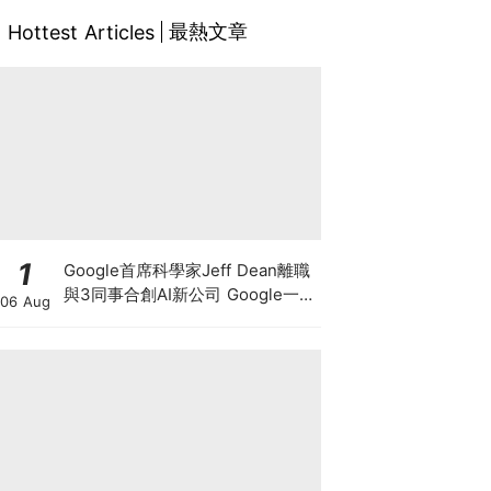
最熱文章
Hottest Articles
1
Google首席科學家Jeff Dean離職
與3同事合創AI新公司 Google一夜
06 Aug
蒸發1.4萬億 這開國功臣何許人
也？