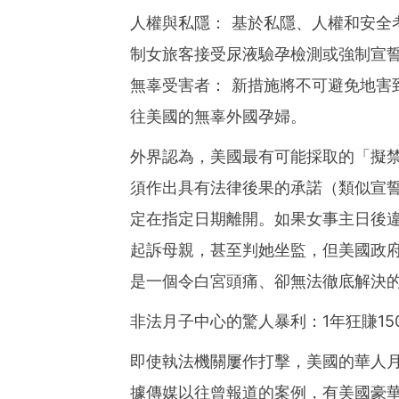
人權與私隱： 基於私隱、人權和安全
制女旅客接受尿液驗孕檢測或強制宣
無辜受害者： 新措施將不可避免地害
往美國的無辜外國孕婦。
外界認為，美國最有可能採取的「擬
須作出具有法律後果的承諾（類似宣誓
定在指定日期離開。如果女事主日後
起訴母親，甚至判她坐監，但美國政
是一個令白宮頭痛、卻無法徹底解決
非法月子中心的驚人暴利：1年狂賺15
即使執法機關屢作打擊，美國的華人
據傳媒以往曾報道的案例，有美國豪華月