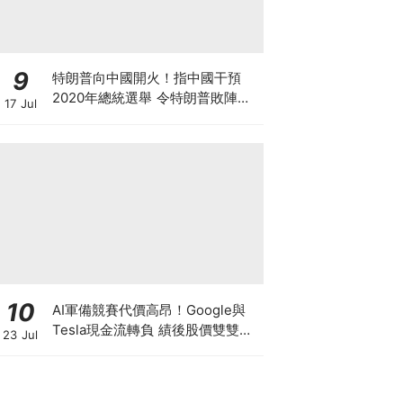
9
特朗普向中國開火！指中國干預
2020年總統選舉 令特朗普敗陣無
17 Jul
法連任總統 中美關係又趨緊張 雙
方制裁戰又要開打？
10
AI軍備競賽代價高昂！Google與
Tesla現金流轉負 績後股價雙雙急
23 Jul
挫5% Google有廣告護身 馬斯克
靠什麼撐下去？