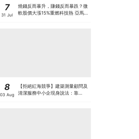
7
燒錢反而暴升，賺錢反而暴跌？微
軟股價大漲15%重燃科技熱 亞馬遜
31 Jul
現金流轉負股價升逾1成 蘋果賺大
錢卻大跌8% 華爾街AI估值邏輯徹
底變了
8
【拒絕紅海競爭】建築測量顧問及
清潔服務中小企現身說法：靠
03 Aug
「ESG合規認證」打入大企業供應
鏈