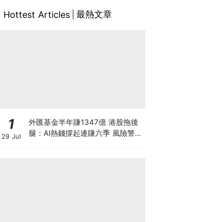
最熱文章
Hottest Articles
1
外匯基金半年賺1347億 港股拖後
腿：AI熱錢撐起連賺六季 風險警示
29 Jul
隨之而來？拆解外匯基金賺錢之道