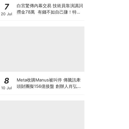
7
白宮驚傳內幕交易 技術員靠演講詞
撈金78萬 有錢不如自己賺！特朗
20 Jul
普媒體售賣帖文特權 搶先毫秒截
獲特朗普政策
8
Meta收購Manus被叫停 傳騰訊牽
頭財團擬156億接盤 創辦人肖弘遭
10 Jul
「扣查」4個月 揭開大國科技戰背
後終極博弈！