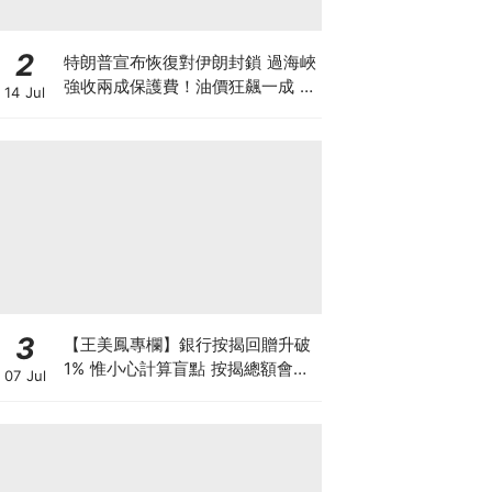
2
特朗普宣布恢復對伊朗封鎖 過海峽
強收兩成保護費！油價狂飆一成 金
14 Jul
價曾失守4000美元 晶片股大跌背
後竟藏加息陰謀？
3
【王美鳳專欄】銀行按揭回贈升破
1% 惟小心計算盲點 按揭總額會扣
07 Jul
除回贈數目 買家宜準備額外現金