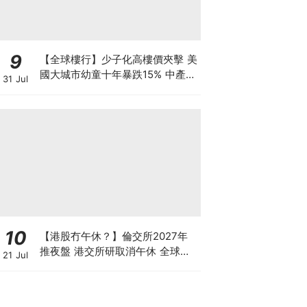
9
【全球樓行】少子化高樓價夾擊 美
國大城市幼童十年暴跌15% 中產家
31 Jul
庭掀避走潮
10
【港股冇午休？】倫交所2027年
推夜盤 港交所研取消午休 全球交
21 Jul
易所為何爭奪「全天候交易」？