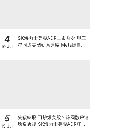
4
SK海力士美股ADR上市前夕 與三
星同遭美國勒索建廠 Meta爆自研
10 Jul
晶片 下年算力翻倍 戲耍全球股民
晶片股強力反彈 半導體狂潮散戶如
何自保？
5
先殺韓股 再炒爆美股？韓國散戶連
環爆倉後 SK海力士美股ADR狂飆
15 Jul
27% 巴克萊唱好翻倍至330美元，
背後隱藏大戶割韭菜陰謀？