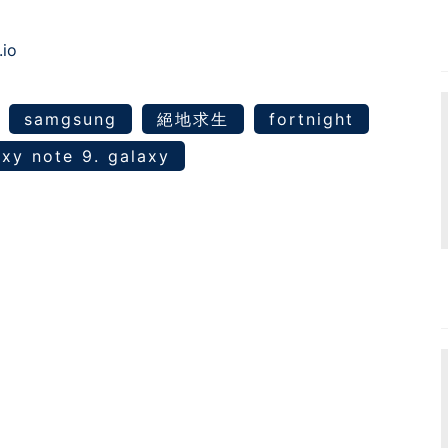
.io
samgsung
絕地求生
fortnight
axy note 9. galaxy