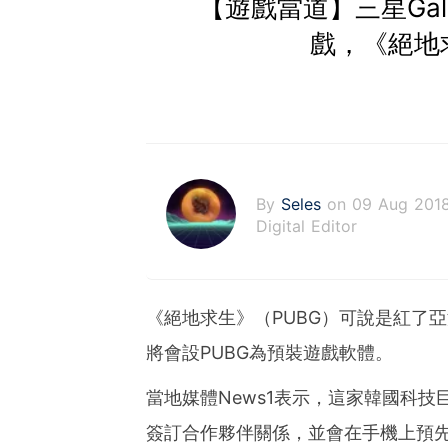
【遊戲當道】三星Gala
戲，《絕地
By
Seles
on 09 Aug 201
Digital Editor
《絕地求生》（PUBG）可說是紅了亞洲
將會設PUBG為預裝遊戲軟體。
當地媒體News1表示，這家韓國科技
簽訂合作夥伴關係，並會在手機上預