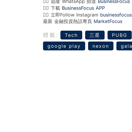
👉🏻 追蹤 WhatsApp 頻道
BusinessFocus
👉🏻 下載
BusinessFocus APP
👉🏻 立即Follow Instagram
businessfocus
最新 金融投資熱話專頁
MarketFocus
標籤:
Tech
‎‎三星
PUBG
google play
nexon
gal