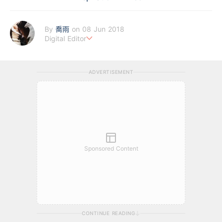
By
喬雨
on 08 Jun 2018
Digital Editor
喜歡以基本分析來評估企業質素，著重投資成長股，謀求以倍計的
回報；專注科技及商業新聞，喜歡訪談創業者，聆聽他們的創業故
ADVERTISEMENT
事。
Sponsored Content
CONTINUE READING