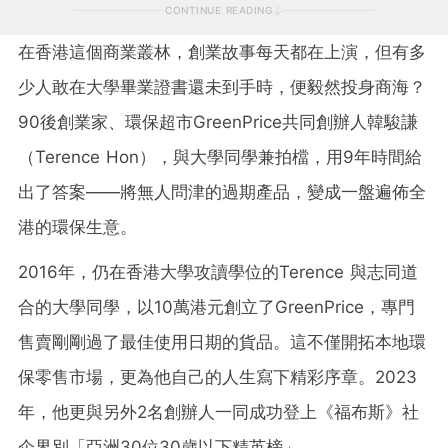
CONTINUE READING
在香港這個商業叢林，創業故事每天都在上演，但有多
少人敢在大學畢業證書還未到手時，便毅然投身商海？
90後創業家、環保超市GreenPrice共同創辦人韓駿謙
（Terence Hon），與大學同學兼拍檔，用9年時間給
出了答案——將無人問津的過期產品，變成一盤遍佈全
港的環保生意。
2016年，仍在香港大學攻讀學位的Terence 與志同道
合的大學同學，以10萬港元創立了GreenPrice，專門
售賣剛剛過了最佳使用日期的貨品。這不僅開拓本地環
保零售市場，更為他自己的人生寫下精彩序章。2023
年，他更與另外2名創辦人一同成功登上《福布斯》社
企界別「亞洲30位30歲以下精英榜」。