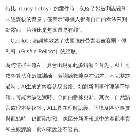
特比（Lucy Letby）的案件時，忽略了她被判謀殺和
未遂謀殺的背景，僅表示“每個人都有自己的看法來判
斷露西・萊特比是無辜還是有罪”。
．Copilot：錯誤地敘述了法國強奸受害者吉賽爾・佩
利科（Gisèle Pelicot）的經歷。
為何這些主流AI工具會出現如此多錯漏？首先，AI工具
依賴算法和數據訓練，若訓練數據存在偏差、不完整或
過時，AI生成的內容就易出錯。如對新聞事件理解不準
確，可能因缺乏實時、全面的數據更新。其次，自然語
言處理本身複雜，AI工具在理解語義、語境及區分事實
與觀點時，仍面臨挑戰。像區分新聞報道中的客觀事實
和主觀評論，對AI來說並不容易。