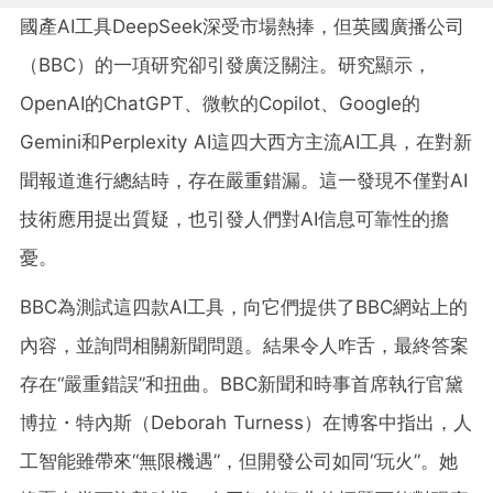
國產AI工具DeepSeek深受市場熱捧，但英國廣播公司
（BBC）的一項研究卻引發廣泛關注。研究顯示，
OpenAI的ChatGPT、微軟的Copilot、Google的
Gemini和Perplexity AI這四大西方主流AI工具，在對新
聞報道進行總結時，存在嚴重錯漏。這一發現不僅對AI
技術應用提出質疑，也引發人們對AI信息可靠性的擔
憂。
BBC為測試這四款AI工具，向它們提供了BBC網站上的
內容，並詢問相關新聞問題。結果令人咋舌，最終答案
存在“嚴重錯誤”和扭曲。BBC新聞和時事首席執行官黛
博拉・特內斯（Deborah Turness）在博客中指出，人
工智能雖帶來“無限機遇”，但開發公司如同“玩火”。她