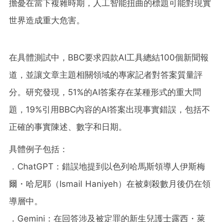
擔憂在當下複雜時期，人工智能扭曲的標題可能對現實
世界造成重大危害。
在具體測試中，BBC要求四款AI工具總結100個新聞報
道，並讓文章主題相關領域的專家記者對答案質量評
分。研究發現，51%的AI答案存在某種形式的重大問
題，19%引用BBC內容的AI答案出現事實錯誤，包括不
正確的事實陳述、數字和日期。
具體例子包括：
．ChatGPT：錯誤地提到以色列哈馬斯領導人伊斯梅
爾・哈尼耶（Ismail Haniyeh）在被刺殺數月後仍在領
導層中。
．Gemini：在回答涉及被定罪的新生兒護士露西・萊