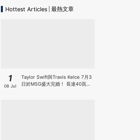
最熱文章
Hottest Articles
1
Taylor Swift與Travis Kelce 7月3
日於MSG盛大完婚！ 長達40頁天
08 Jul
價婚前協議曝光 出軌單次罰1560
萬 離婚禁發分手歌