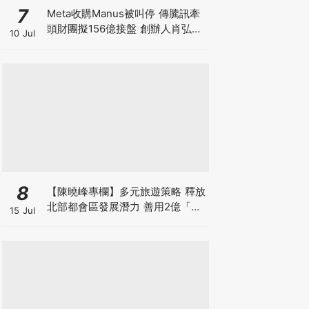
7
Meta收購Manus被叫停 傳騰訊牽
頭財團擬156億接盤 創辦人肖弘遭
10 Jul
「扣查」4個月 揭開大國科技戰背
後終極博弈！
8
【陳曉峰專欄】多元旅遊策略 釋放
北部都會區發展潛力 善用2億「北
15 Jul
都城鄉共融基金」推動旅遊經濟