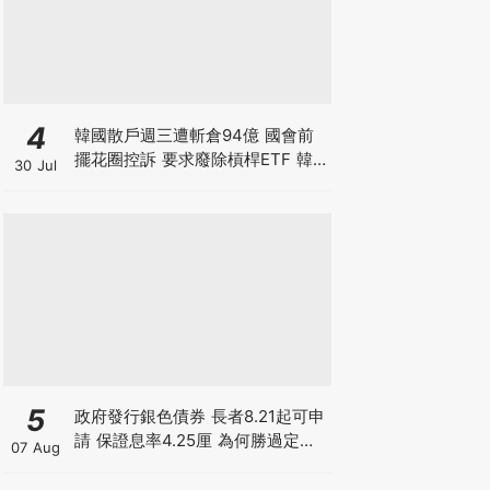
4
韓國散戶週三遭斬倉94億 國會前
擺花圈控訴 要求廢除槓桿ETF 韓
30 Jul
國政府拒救市 保護散戶只是口號？
香港下週一起改用靈活槓桿
5
政府發行銀色債券 長者8.21起可申
請 保證息率4.25厘 為何勝過定存
07 Aug
及美債?