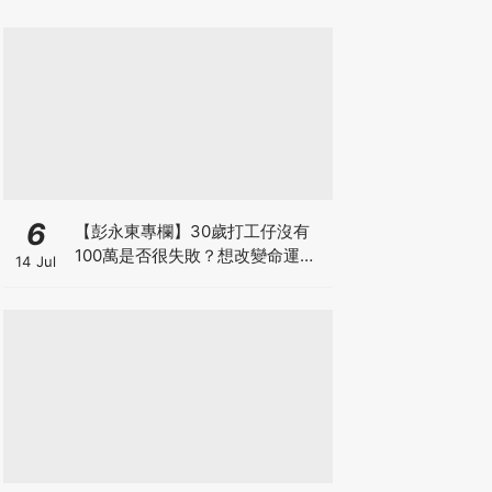
6
【彭永東專欄】30歲打工仔沒有
100萬是否很失敗？想改變命運應
14 Jul
每月投資 狠心減少換手機及旅行