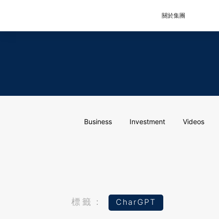
關於集團
Business
Investment
Videos
標籤：
CharGPT