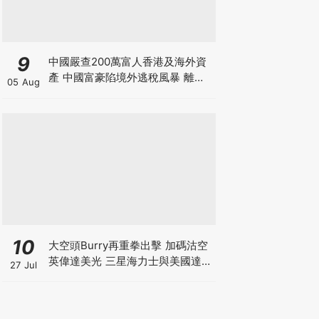
9
中國嚴查200萬富人香港及海外資
產 中國富豪陷境外逃稅風暴 離岸
05 Aug
信託要徵20%重稅 內地人半年花千
億買港樓恐成絕響
10
大空頭Burry再重拳出擊 加碼沽空
英偉達美光 三星海力士與美國達成
27 Jul
9500億美元訂單 揭開「左手交右
手」背後的估值迷局