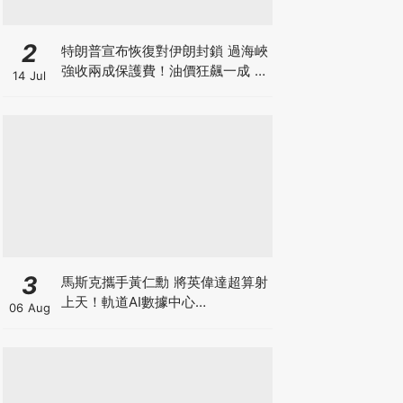
2
特朗普宣布恢復對伊朗封鎖 過海峽
強收兩成保護費！油價狂飆一成 金
14 Jul
價曾失守4000美元 晶片股大跌背
後竟藏加息陰謀？
3
馬斯克攜手黃仁勳 將英偉達超算射
上天！軌道AI數據中心
06 Aug
「Starmind」大公開 到底係科技
突破定龐氏巨坑？