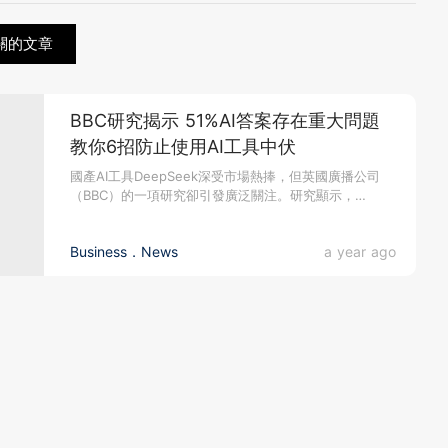
相關的文章
BBC研究揭示 51%AI答案存在重大問題
教你6招防止使用AI工具中伏
國產AI工具DeepSeek深受市場熱捧，但英國廣播公司
（BBC）的一項研究卻引發廣泛關注。研究顯示，
OpenAI的Ch...
Business．News
a year ago