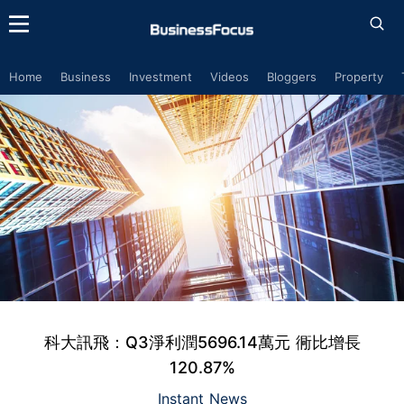
Home
Business
Investment
Videos
Bloggers
Property
科大訊飛：Q3淨利潤5696.14萬元 衕比增長
120.87%
Instant News