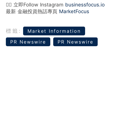
👉🏻 立即Follow Instagram
businessfocus.io
最新 金融投資熱話專頁
MarketFocus
標籤:
Market Information
PR Newswire
PR Newswire