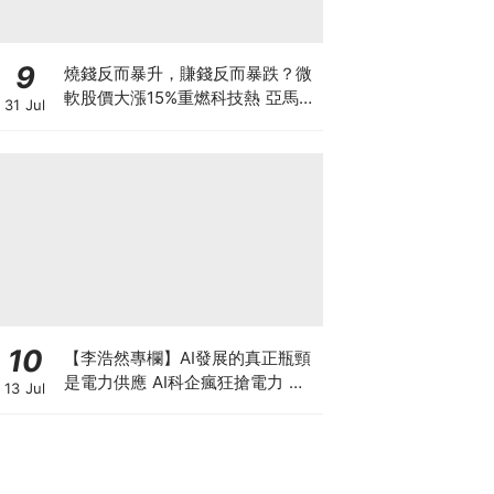
9
燒錢反而暴升，賺錢反而暴跌？微
軟股價大漲15%重燃科技熱 亞馬遜
31 Jul
現金流轉負股價升逾1成 蘋果賺大
錢卻大跌8% 華爾街AI估值邏輯徹
底變了
10
【李浩然專欄】AI發展的真正瓶頸
是電力供應 AI科企瘋狂搶電力 美
13 Jul
股七雄誰佔上風？