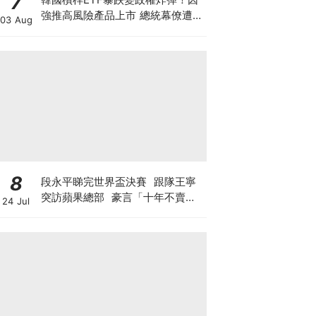
7
強推高風險產品上市 總統幕僚遭刑
03 Aug
事舉報 李在明支持率新低 或被迫
落台？
8
段永平睇完世界盃決賽 跟隊王寧
突訪蘋果總部 豪言「十年不賣泡
24 Jul
泡瑪特」 轉頭沽Tesla與SpaceX
期權？ 最新部署另有圖謀?