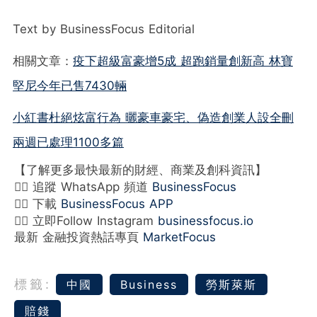
Text by BusinessFocus Editorial
相關文章：
疫下超級富豪增5成 超跑銷量創新高 林寶
堅尼今年已售7430輛
小紅書杜絕炫富行為 曬豪車豪宅、偽造創業人設全刪
兩週已處理1100多篇
【了解更多最快最新的財經、商業及創科資訊】
👉🏻 追蹤 WhatsApp 頻道
BusinessFocus
👉🏻 下載
BusinessFocus APP
👉🏻 立即Follow Instagram
businessfocus.io
最新 金融投資熱話專頁
MarketFocus
標籤:
中國
Business
勞斯萊斯
賠錢