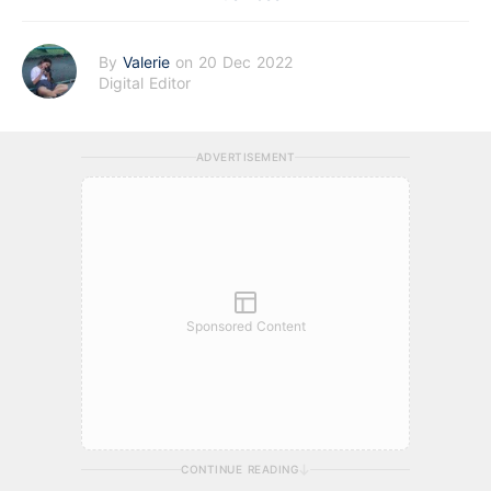
By
Valerie
on 20 Dec 2022
Digital Editor
ADVERTISEMENT
Sponsored Content
CONTINUE READING