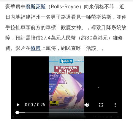
豪華房車
勞斯萊斯
（Rolls-Royce）向來
價格不菲，近
日
內地
福建福州一名男子
路過
看見一輛
勞斯萊斯，
並伸
手拉扯車頭前方的車標「歡慶女神」
，導致升降系統故
障，預計需賠償27.4萬元人民幣（約30萬港元）維修
費。影片在
微博
上瘋傳，網民直呼「活該」。