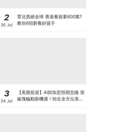
2
育兒貴絕全球 香港養孩要600萬?
教你6招窮養好孩子
30 Jul
3
【美股投資】AI與加息預期交織 迎
板塊輪動新機遇！恒生全方位美股
24 Jul
投資方案：0佣金、賺額外利息年
利率高達8%高息兼賞純金金牌