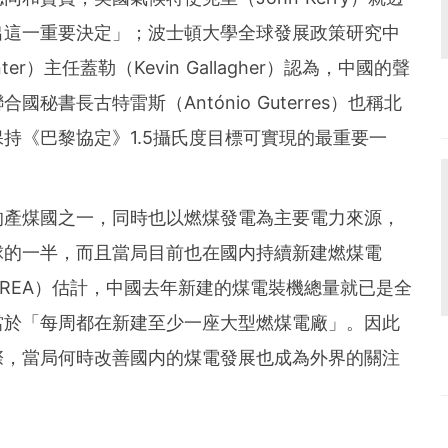
出這一重要決定」；波士頓大學全球發展政策研究中
y Center）主任蓋勒（Kevin Gallagher）認為，中國的聲
書長古特雷斯（António Guterres）也稱北
持《巴黎協定》1.5攝氏度目標可實現的最重要一
的產煤國之一，同時也以燃煤發電為主要電力來源，
球的一半，而且當局目前也在國内持續新建燃煤電
REA）估計，中國去年新建的煤電裝機總量就已是全
當於「每周都在新建至少一座大型燃煤電廠」。因此
際，當局何時改善國内的煤電發展也成為外界的關注