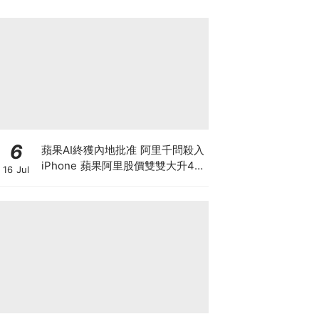
6
蘋果AI終獲內地批准 阿里千問殺入
iPhone 蘋果阿里股價雙雙大升4%
16 Jul
帶領恒指重上25000點 港股是黃金
拐點還是死貓彈？