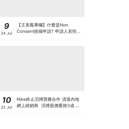
9
【王美鳳專欄】什麼是Non
Consent按揭申請? 申請人若拒披
24 Jul
露現有按揭欠款 是聰明還是不智？
10
Nike終止滔搏寶勝合作 清退內地
網上經銷商 滔搏股價重挫3成 寶
22 Jul
勝跌1成 Nike股價自高位斬7成 重
蹈北美覆轍？