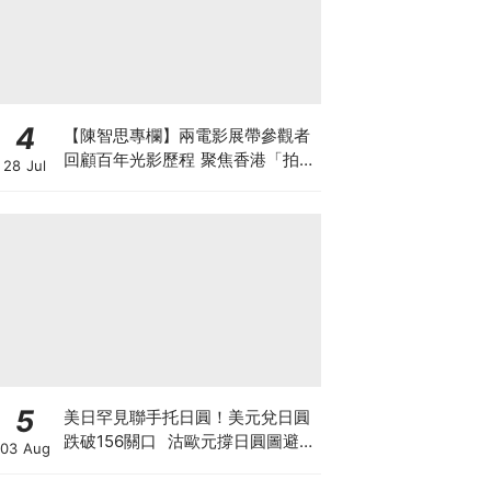
4
【陳智思專欄】兩電影展帶參觀者
回顧百年光影歷程 聚焦香港「拍住
28 Jul
上」精神及珍貴電影文物
5
美日罕見聯手托日圓！美元兌日圓
跌破156關口 沽歐元撐日圓圖避開
03 Aug
美債危機 日美股爆倉海嘯會否一
觸即發？