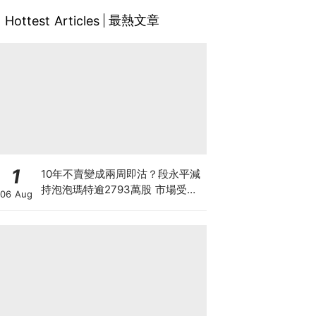
最熱文章
Hottest Articles
1
10年不賣變成兩周即沽？段永平減
持泡泡瑪特逾2793萬股 市場受驚
06 Aug
股價一度跌5% 急忙澄清此舉屬期
權到期履約 揭開大戶期權「偷步鎖
利」