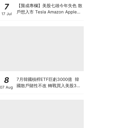
7
【龔成專欄】美股七雄今年失色 散
戶想入市 Tesla Amazon Apple誰
17 Jul
最好？
8
7月韓國槓桿ETF巨虧3000億 韓
國散戶賭性不改 轉戰買入美股3倍
07 Aug
槓桿ETF！高槓桿+匯率風險 恐釀
二次災難