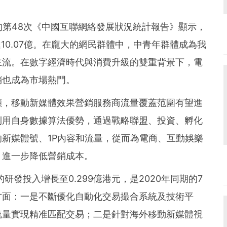
und the world. PR Newswire serves tens of thousan
s in the Americas, Europe, Middle East, Africa and
布的第48次《中國互聯網絡發展狀況統計報告》顯示，
達10.07億。在龐大的網民群體中，中青年群體成為我
主流。在數字經濟時代與消費升級的雙重背景下，電
銷也成為市場熱門。
顯，移動新媒體效果營銷服務商流量覆蓋范圍有望進
利用自身數據算法優勢，通過戰略聯盟、投資、孵化
新媒體號、1P內容和流量，從而為電商、互動娛樂
，進一步降低營銷成本。
研發投入增長至0.299億港元，是2020年同期的7
方面：一是不斷優化自動化交易撮合系統及技術平
流量實現精准匹配交易；二是針對海外移動新媒體視