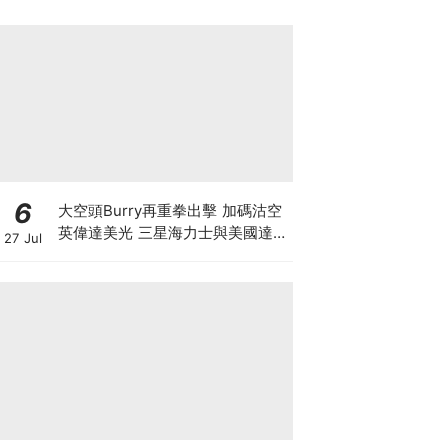
繼續追美股？
6
大空頭Burry再重拳出擊 加碼沽空
英偉達美光 三星海力士與美國達成
27 Jul
9500億美元訂單 揭開「左手交右
手」背後的估值迷局