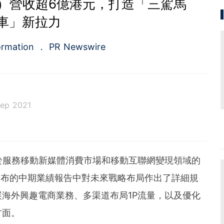
HK）營收超6億港元，打造「三駕馬
車」新拉力
ormation
PR Newswire
ep 2021
a.com), a Cision company, is the premier global p
ing platforms and news distribution services that
municators and investor relations professionals le
- 專注於服務移動新媒體消費市場和移動互聯網變現領域的
diences. Having pioneered the commercial news di
e 1954, PR Newswire today provides end-to-end solu
發布的中期業績報告中對未來戰略布局作出了詳細規
bute, target and measure text and multimedia conten
海外興趣電商業務、多渠道布局1P流量，以及優化
ital, mobile and social channels. Combining the worl
 content distribution and optimization network with
方面。
tools and platforms, PR Newswire powers the stor