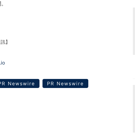
網。
資訊】
.io
PR Newswire
PR Newswire