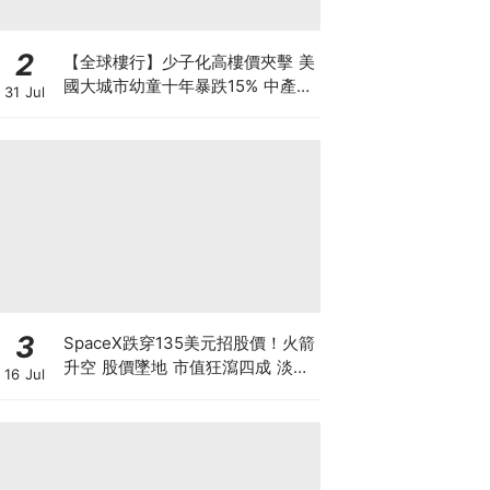
2
【全球樓行】少子化高樓價夾擊 美
國大城市幼童十年暴跌15% 中產家
31 Jul
庭掀避走潮
3
SpaceX跌穿135美元招股價！火箭
升空 股價墜地 市值狂瀉四成 淡友
16 Jul
狂沽賺300億 近17億股解禁潮倒數
計時【 @businessfocus.io 】
【#BF社會熱話】