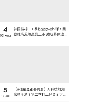
4
韓國槓桿ETF暴跌變政權炸彈！因
強推高風險產品上市 總統幕僚遭刑
03 Aug
事舉報 李在明支持率新低 或被迫
落台？
5
【#強積金都要轉倉】AI科技熱潮
席捲全港？第二季打工仔資金大遷
17 Jul
徙 邊間受託人成吸金贏家？一文讀
懂最新資產配置轉變 第三季應否