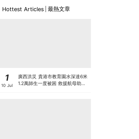
最熱文章
Hottest Articles
1
廣西洪災 貴港市教育園水深達6米
1.2萬師生一度被困 救援航母助逃
10 Jul
出生天 另有市民違法操作無人機吊
人脫離洪水險境