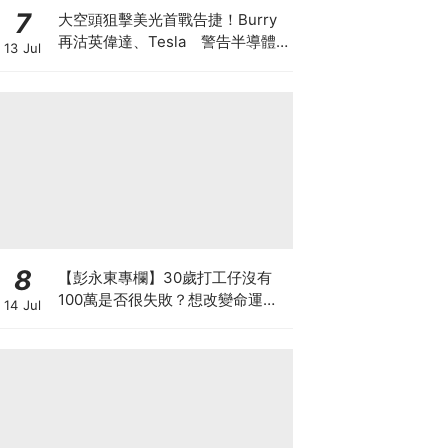
7
大空頭狙擊美光首戰告捷！Burry
再沽英偉達、Tesla 警告半導體
13 Jul
美股恐回調三成 AI牛市見頂還是升
浪中場休息？
8
【彭永東專欄】30歲打工仔沒有
100萬是否很失敗？想改變命運應
14 Jul
每月投資 狠心減少換手機及旅行