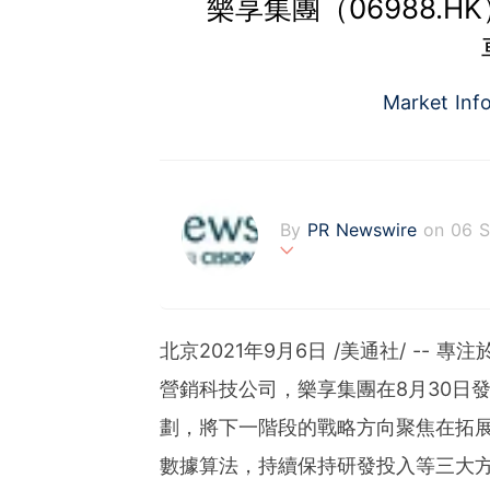
樂享集團（06988.
Market Inf
By
PR Newswire
on 06 S
PR Newswire (www.prnasi
rovider of media monitor
marketers, corporate com
北京2021年9月6日 /美通社/ -
verage to engage key au
stribution industry sinc
營銷科技公司，樂享集團在8月30日
tions to produce, distri
劃，將下一階段的戰略方向聚焦在拓展
t across traditional, dig
d's largest multi-channel
數據算法，持續保持研發投入等三大
comprehensive workflow 