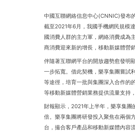
ies of organizations aro
ds of clients from office
Asia-Pacific regions.
中國互聯網絡信息中心(CNNIC)發
截至2021年6月，我國手機網民規模
國消費人群的主力軍，網絡消費成為
商消費迎來新的增長，移動新媒體營
伴隨著互聯網平台的開放趨勢愈發明
一步拓寬。借此契機，樂享集團嘗試
等途徑，培育一批與集團深入合作的的
等移動新媒體營銷業務提供流量支持
財報顯示，2021年上半年，樂享集團的
倍。樂享集團將研發投入聚焦在兩個
台，撮合客戶產品和移動新媒體內容