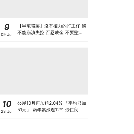
9
【半宅職薯】沒有權力的打工仔 絕
不能崩潰失控 百忍成金 不要墮入
09 Jul
上司的激將法陷阱
10
公屋10月再加租2.04% 「平均只加
51元」 兩年累漲逾12% 張仁良指
23 Jul
加幅溫和 基層家庭被生活成本榨
乾？