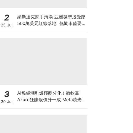
2
納斯達克辣手清場 亞洲微型股受壓
500萬美元紅線落地 低於市值要
25 Jul
求30日即除牌 清場直指亞洲殼股
與「微信女」陷阱
3
AI燒錢潮引爆殘酷分化！微軟靠
Azure狂賺股價升一成 Meta燒光
30 Jul
現金流股價挫一成 蘋果成資本避風
港 市值破5萬億美金封王