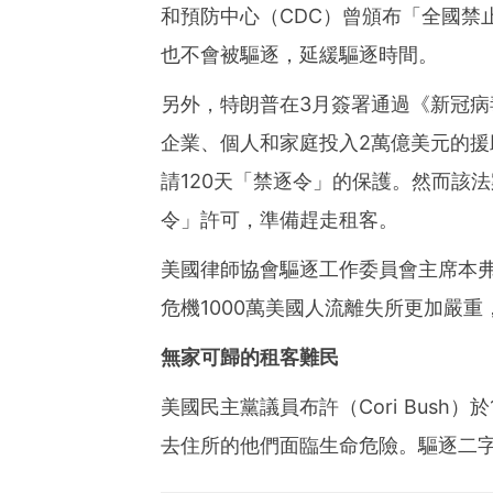
和預防中心（CDC）曾頒布「全國禁止
也不會被驅逐，延緩驅逐時間。
另外，特朗普在3月簽署通過《新冠病毒
企業、個人和家庭投入2萬億美元的
請120天「禁逐令」的保護。然而該
令」許可，準備趕走租客。
美國律師協會驅逐工作委員會主席本弗（Em
危機1000萬美國人流離失所更加嚴重
無家可歸的租客難民
美國民主黨議員布許（Cori Bush）
去住所的他們面臨生命危險。驅逐二