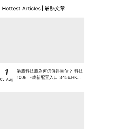
最熱文章
Hottest Articles
1
港股科技股為何仍值得重估？ 科技
100ETF成新配置入口 3456.HK一
05 Aug
手部署六大科技主題 散戶換馬策略
一文看清