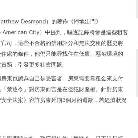
thew Desmond）的著作《掃地出門》
t in The American City）中提到，驅逐記錄將會是這些租客
打官司，這些不合格的信用評分和無法交租的歷史將
後住處的條件，他們只能尋找住在低廉、惡劣環境的
性貧窮，引發更多社會問題。
但房東也認為自己是受害者。房東需要靠租金來支付
以「禁逐令」對房東而言是在侵犯財產權。針對房東
濟安全法案》容許房東延期3個月的還款，若經濟狀況