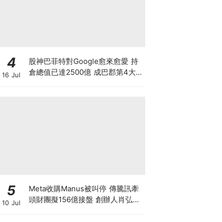
4
股神巴菲特對Google愈來愈愛 持
倉總值已達2500億 成巴郡第4大
16 Jul
持倉 惟AI需投資數千億美元 恐成
隱憂
5
Meta收購Manus被叫停 傳騰訊牽
頭財團擬156億接盤 創辦人肖弘遭
10 Jul
「扣查」4個月 揭開大國科技戰背
後終極博弈！