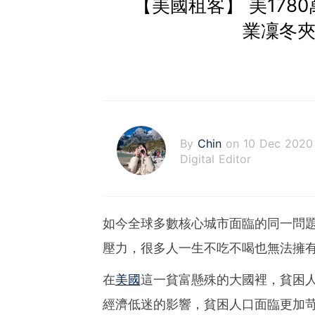
【美國租客】 美178
業凜冬夾
By
Chin
on 10 Dec 2020
Digital Editor
如今全球多數核心城市面臨的同一問
壓力，很多人一生不吃不喝也無法擁
在
美國
這一貧富懸殊的大國裡，貧困
經濟低迷的影響，貧困人口面臨更加