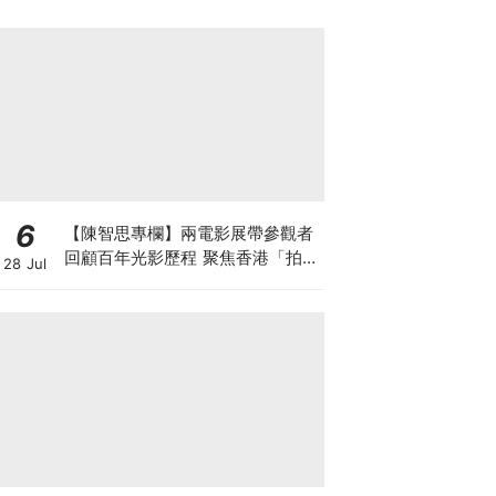
6
【陳智思專欄】兩電影展帶參觀者
回顧百年光影歷程 聚焦香港「拍住
28 Jul
上」精神及珍貴電影文物