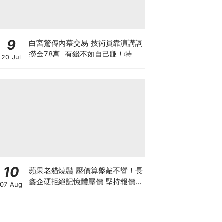
9
白宮驚傳內幕交易 技術員靠演講詞
撈金78萬 有錢不如自己賺！特朗
20 Jul
普媒體售賣帖文特權 搶先毫秒截
獲特朗普政策
10
蘋果老貓燒鬚 壓價算盤敲不響！長
鑫企硬拒絕記憶體壓價 堅持報價不
07 Aug
低於三星海力士 新iPhone大幅加
價已成定局？