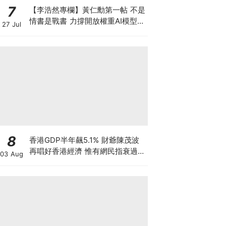
7
【李浩然專欄】黃仁勳第一帖 不是
情書是戰書 力撐開放權重AI模型
27 Jul
背後有何秘密盤算
8
香港GDP半年飆5.1% 財爺陳茂波
再唱好香港經濟 惟有網民指衰過
03 Aug
03年沙士 為何香港「體感經濟」
如寒冬？