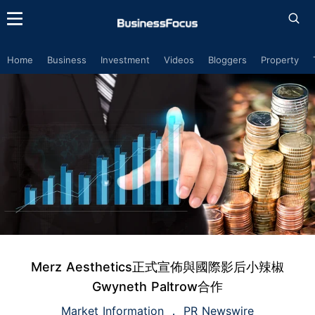
Home
Business
Investment
Videos
Bloggers
Property
Merz Aesthetics正式宣佈與國際影后小辣椒
Gwyneth Paltrow合作
Market Information
PR Newswire