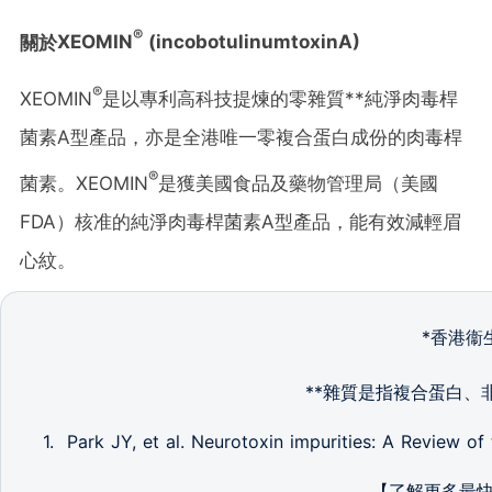
®
關於
XEOMIN
(incobotulinumtoxinA)
®
XEOMIN
是以專利高科技提煉的零雜質**純淨肉毒桿
菌素A型產品，亦是全港唯一零複合蛋白成份的肉毒桿
®
菌素。XEOMIN
是獲美國食品及藥物管理局（美國
FDA）核准的純淨肉毒桿菌素A型產品，能有效減輕眉
心紋。
*香港衞生
**雜質是指複合蛋白、
1. Park JY, et al. Neurotoxin impurities: A Review of 
【了解更多最