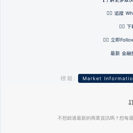
👉🏻 追蹤 W
👉🏻 
👉🏻 立即Follo
最新 金
標籤:
Market Informati
不想錯過最新的商業資訊嗎？想每