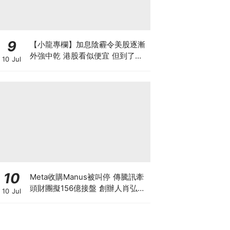
9
【小龍專欄】加息陰霾令美股逐漸
外強中乾 港股看似便宜 但到了撈
10 Jul
底的時候了嗎？
10
Meta收購Manus被叫停 傳騰訊牽
頭財團擬156億接盤 創辦人肖弘遭
10 Jul
「扣查」4個月 揭開大國科技戰背
後終極博弈！