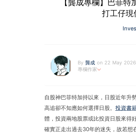
【龔成專欄】巴菲特加
打工仔現
Inve
By
龔成
on 22 May 2026
專欄作家
財經書籍作者及股評人
https://www.facebook.c
-《80後百萬富翁》、《
自股神巴菲特加持以來，日股近年升
多本財經書作者
高追卻不知應如何選擇日股。
投資書
-於網上分享投資心得，瀏
-讀中學時已開始投資股票
體，投資兩地股票或比投資日股來得
-運用巴菲特的價值投資法
-過往10年的投資成績，逾
確實正走出過去30年的迷失，故若想
-淨流動資產逾數千萬