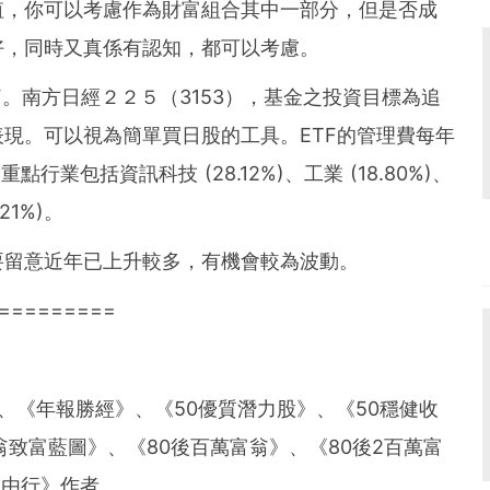
值，你可以考慮作為財富組合其中一部分，但是否成
好，同時又真係有認知，都可以考慮。
。南方日經２２５（3153），基金之投資目標為追
現。可以視為簡單買日股的工具。ETF的管理費每年
行業包括資訊科技 (28.12%)、工業 (18.80%)、
21%)。
要留意近年已上升較多，有機會較為波動。
=========
、《年報勝經》、《50優質潛力股》、《50穩健收
翁致富藍圖》、《80後百萬富翁》、《80後2百萬富
自由行》作者