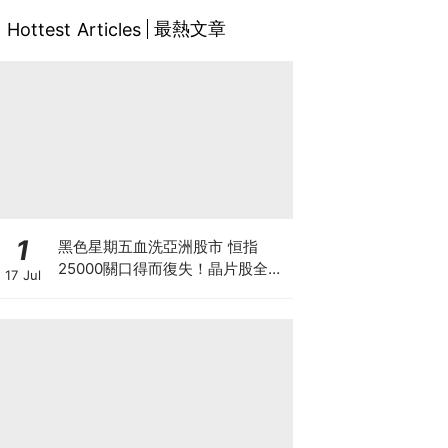
最熱文章
Hottest Articles
1
黑色星期五血洗亞洲股市 恒指
25000關口得而復失！晶片股全線
17 Jul
崩盤 「大空頭」Burry卻高調唱好
港股？散戶此時應恐慌拋售還是跟
大鱷倉？