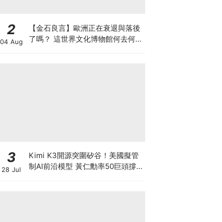
2
【金石良言】歐洲正在衰退與落後
了嗎？ 這世界文化博物館何去何
04 Aug
從？ 百年積累工藝美學獨一無二
AI難取代
3
Kimi K3開源突圍矽谷！美國擬管
制AI前沿模型 黃仁勳率50巨頭撐
28 Jul
開源 為何唯獨Anthropic拒絕簽
名？ 科技股恐迎估值大洗牌！