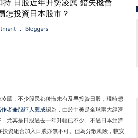
持 日股近年升勢凌厲 錯失機會
價怎投資日本股市？
stment
Bloggers
om/80shing
財務自由行》、《50優質潛力股》、《股票勝經》等，十
勢凌厲，不少股民都後悔未有及早投資日股，現時想
籍作者兼股評人龔成
認為，由於中美是全球兩大經濟
覽量過百萬，為人氣博客，解答理財問題20000條
，逾20年投資經驗
好，尤其是日股過去一年升幅已不少。不過日本經濟
買股，視買股票如買生意一樣
過半數能獲利超過1倍以上
在投資組合加入日股亦無不可。但為分散風險，較安