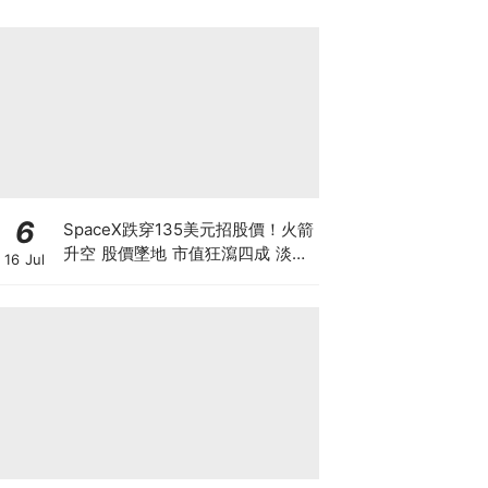
6
SpaceX跌穿135美元招股價！火箭
升空 股價墜地 市值狂瀉四成 淡友
16 Jul
狂沽賺300億 近17億股解禁潮倒數
計時【 @businessfocus.io 】
【#BF社會熱話】