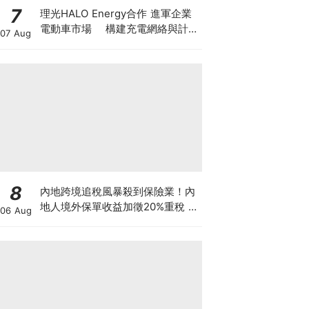
7
理光HALO Energy合作 進軍企業
電動車市場 構建充電網絡與計費
07 Aug
管理系統 商用車隊轉型由「有
樁」邁向「有管理」
8
內地跨境追稅風暴殺到保險業！內
地人境外保單收益加徵20%重稅 保
06 Aug
誠友邦股價急瀉逾6% 監管風暴下
一步直撲港樓？