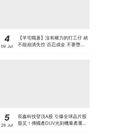
4
【半宅職薯】沒有權力的打工仔 絕
不能崩潰失控 百忍成金 不要墮入
09 Jul
上司的激將法陷阱
5
長鑫科技登頂A股 引爆全球晶片股
股災！傳國產DUV光刻機量產重創
28 Jul
ASML 熊來了？散戶應如何自
保？