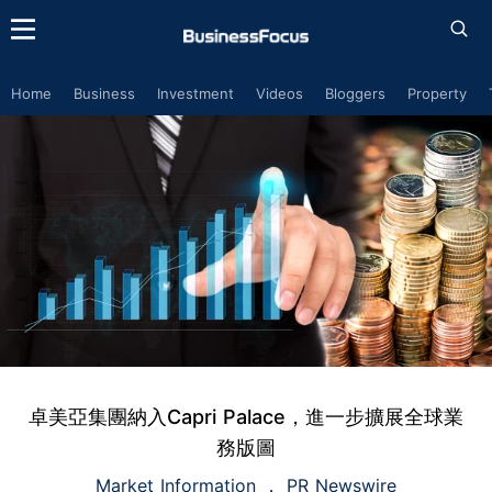
Home
Business
Investment
Videos
Bloggers
Property
卓美亞集團納入Capri Palace，進一步擴展全球業
務版圖
Market Information
PR Newswire