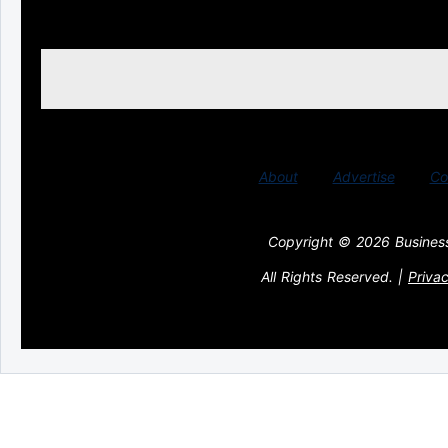
About
Advertise
Co
Copyright © 2026 Busines
All Rights Reserved.
|
Privac