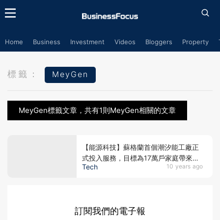
Home
Business
Investment
Videos
Bloggers
Property
標籤：
MeyGen
MeyGen標籤文章，共有1則MeyGen相關的文章
【能源科技】蘇格蘭首個潮汐能工廠正
式投入服務，目標為17萬戶家庭帶來電
Tech
10 years ago
力
訂閱我們的電子報