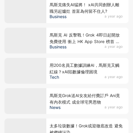
馬斯克痛失AI猛將！ xAI共同創辦人離
職另起爐灶 首富為何留不住人?
Business
a year ago
馬斯克 AI 反擊戰！Grok 4即日起開放
免費使用 衝上 HK App Store 榜首 直
Business
a year ago
挑 GPT-5 與 Google！
用200名員工數據訓練AI，馬斯克又觸
紅線？xAI陷數據倫理困境
Tech
a year ago
馬斯克Grok送AI女友給付費訂戶 Ani竟
有內衣模式 成全球宅男恩物
News
a year ago
太多垃圾數據！Grok或迎徹底改造 避免
被繼續污染