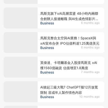
馬斯克旗下xAI高層震盪 48小時內兩聯
合創辦人接連離職 與AI生成色情影片遭
Business
6 months ago
多國調查有關？
馬斯克整合太空與AI業務！SpaceX與
xAI宣布合併 IPO估值料達1.25萬億美元
Business
6 months ago
英偉達、卡塔爾基金入股撐馬斯克 xAI
獲1560億融資 估值增至1.8萬億
Business
7 months ago
AI掀起三級大戰? ChatGPT擬12月放寬
限制 容成年人製作情色內容
Business
10 months ago