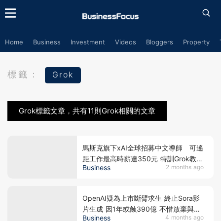
Home
Business
Investment
Videos
Bloggers
Property
標籤：
Grok
Grok標籤文章，共有11則Grok相關的文章
馬斯克旗下xAI全球招募中文導師 可遙
距工作最高時薪達350元 特訓Grok教方
Business
2 months ago
言如廣東話 惟恐用完即棄？
OpenAI疑為上市斷臂求生 終止Sora影
片生成 因1年或蝕390億 不惜放棄與迪
Business
4 months ago
士尼合作 免再每天燒銀紙1億