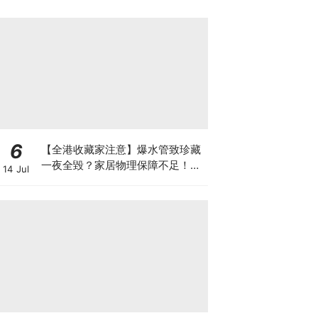
6
【全港收藏家注意】爆水管致珍藏
一夜全毀？家居物理保障不足！如
14 Jul
何可以安全保管心頭好？如何做高
性價比「守護方案」？