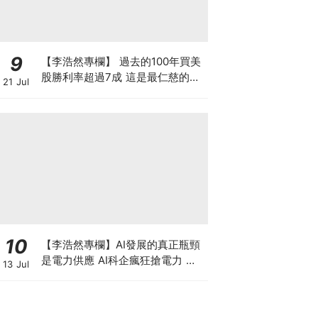
9
【李浩然專欄】 過去的100年買美
股勝利率超過7成 這是最仁慈的賭
21 Jul
場嗎？買美股真的不會輸？
10
【李浩然專欄】AI發展的真正瓶頸
是電力供應 AI科企瘋狂搶電力 美
13 Jul
股七雄誰佔上風？