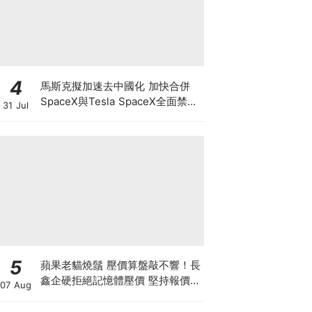
4
馬斯克擬加速去中國化 加快合併
SpaceX與Tesla SpaceX全面禁止
31 Jul
供應商僱用中國人及用中國零件 惟
馬斯克否認擬賣Tesla中國業務
5
蘋果老貓燒鬚 壓價算盤敲不響！長
鑫企硬拒絕記憶體壓價 堅持報價不
07 Aug
低於三星海力士 新iPhone大幅加
價已成定局？