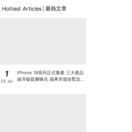
最熱文章
Hottest Articles
1
iPhone 18系列正式量產 三大產品
線升級藍圖曝光 蘋果市值短暫反超
23 Jul
英偉達！ 滙豐喊366美元高價 季
績前夕該追入嗎？