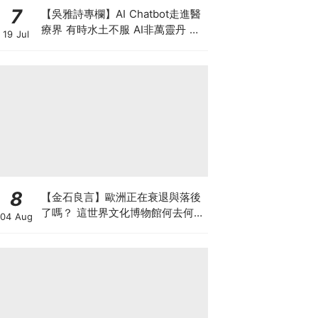
7
【吳雅詩專欄】AI Chatbot走進醫
療界 有時水土不服 AI非萬靈丹 是
19 Jul
效率救星還是精準陷阱？
8
【金石良言】歐洲正在衰退與落後
了嗎？ 這世界文化博物館何去何
04 Aug
從？ 百年積累工藝美學獨一無二
AI難取代