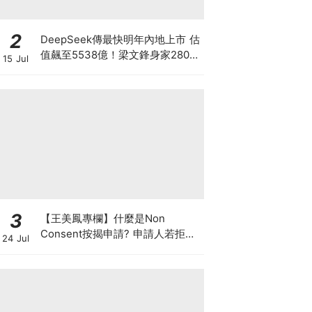
2
DeepSeek傳最快明年內地上市 估
值飆至5538億！梁文鋒身家2800
15 Jul
億成全球AI首富 超越OpenAI與
Anthropic創辦人 從量化天才到AI
模型的神秘王者
3
【王美鳳專欄】什麼是Non
Consent按揭申請? 申請人若拒披
24 Jul
露現有按揭欠款 是聰明還是不智？