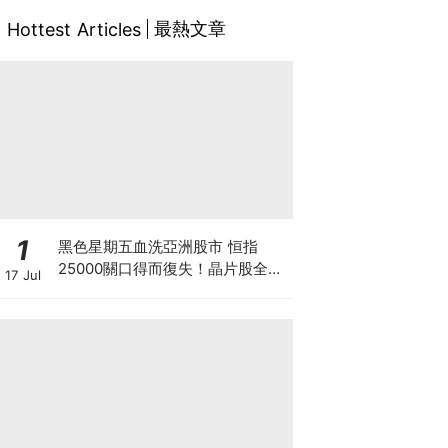
最熱文章
Hottest Articles
1
黑色星期五血洗亞洲股市 恒指
25000關口得而復失！晶片股全線
17 Jul
崩盤 「大空頭」Burry卻高調唱好
港股？散戶此時應恐慌拋售還是跟
大鱷倉？