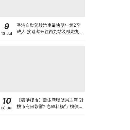
9
香港自動駕駛汽車最快明年第2季
載人 接遊客來往西九站及機鐵九龍
13 Jul
站 百度蘿蔔快跑奪合約 車上有後
備司機
10
【磚港樓市】鷹派新聯儲局主席 對
樓市有何影響? 息率料橫行 樓價或
08 Jul
微升 惟成交量勢回落