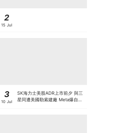
2
15 Jul
3
SK海力士美股ADR上市前夕 與三
星同遭美國勒索建廠 Meta爆自研
10 Jul
晶片 下年算力翻倍 戲耍全球股民
晶片股強力反彈 半導體狂潮散戶如
何自保？