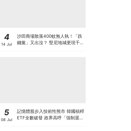
4
沙田商場散落400蚊無人執！「跌
錢黨」又出沒？ 堅尼地城更現千元
14 Jul
鈔包香口膠 一張地上銀紙隨時是
騙局開場
5
記憶體股步入技術性熊市 韓國槓桿
ETF全數破發 政界高呼「強制退
08 Jul
市」！SK海力士美股ADR週五上
市 大行交易策略話你知！