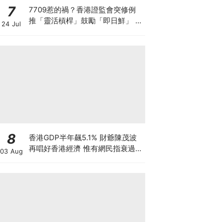
7
7709惹的禍？香港證監會突修例
推「靈活槓桿」鼓勵「即日鮮」 韓
24 Jul
國收緊槓桿ETF 亞洲監管背後在
害怕什麼？
8
香港GDP半年飆5.1% 財爺陳茂波
再唱好香港經濟 惟有網民指衰過
03 Aug
03年沙士 為何香港「體感經濟」
如寒冬？