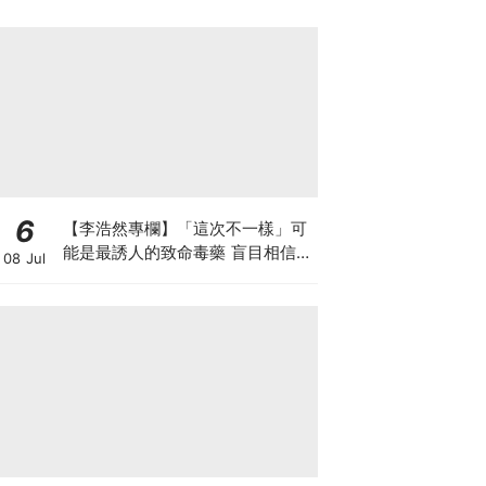
6
【李浩然專欄】「這次不一樣」可
能是最誘人的致命毒藥 盲目相信AI
08 Jul
巨企的完美故事 散戶恐變犧牲品