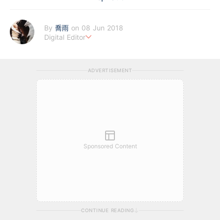
By
喬雨
on 08 Jun 2018
Digital Editor
喜歡以基本分析來評估企業質素，著重投資成長股，謀求以倍計的
回報；專注科技及商業新聞，喜歡訪談創業者，聆聽他們的創業故
ADVERTISEMENT
事。
Sponsored Content
CONTINUE READING