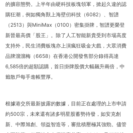
的擴容態勢。上半年由硬科技板塊領軍，掀起久違的認
購狂潮，例如獨角獸上海壁仞科技（6082）、智譜
（2513）與MiniMax（0100）密集掛牌，智譜更榮登
新晉最高價「股王」。除了人工智能新貴受到市場高度
支持外，民生消費板塊亦上演瘋狂吸金大戲，大眾消費
品牌溜溜梅（6658）在香港公開發售部分錄得高達
6,585倍的超額認購，首日掛牌股價大幅飆升兩倍，中
籤散戶每手進帳豐厚。
根據港交所最新披露的數據，目前正在處理的上市申請
約500宗，未來還有諸多明星股蓄勢待發，如安克創
新、中際旭創、領益智造等，審批積壓極其強勁。儘管