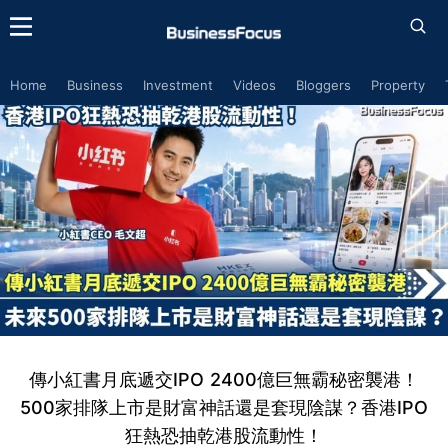
Home
Business
Investment
Videos
Bloggers
Property
傳小紅書月底遞交IPO 2400億巨無霸秘密襲港！
500家排隊上市是財富神話還是套現陰謀？香港IPO
狂熱恐抽乾港股流動性！