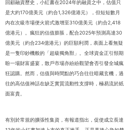
回顧融資歷史，小紅書在2024年的融資之中，估值只
是大約170億美元（約合1,326億港元），但短短數月
內在次級市場便火箭式激增至310億美元（約合2,418
億港元）。瘋狂的估值膨脹，配合2025年預測高達30
億美元（約合234億港元）的巨額利潤，表面上看無疑
是一隻印鈔機般的「超級獨角獸」。全球資金正引頸期
盼一場財富盛宴，散戶市場亦紛紛觀望會否引發全城瘋
狂認購。然而，估值與時間點的巧合往往暗藏玄機，過
往的高估值神話在缺乏實質流動性支撐時，極易流於紙
面富貴。
有別於常規的擴張性集資，有報道指出，促使成立長達
13年的小紅書加速上市的真正推手，正是幕後心急如焚