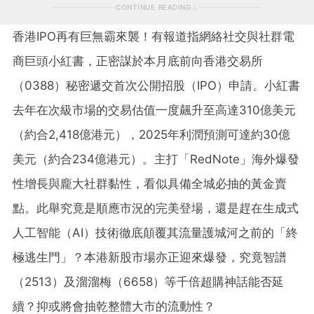
CONTINUE READING
香港IPO再有巨無霸來襲！有報道指網絡社交與社群電
商巨頭小紅書，正密謀於本月底前向香港交易所
（0388）秘密遞交首次公開招股（IPO）申請。小紅書
去年在次級市場的交易估值一度飆升至高達310億美元
（約合2,418億港元），2025年利潤預測可達約30億
美元（約合234億港元）。主打「RedNote」海外爆發
性增長與龐大社群黏性，看似具備全城必抽的黃金賣
點。此舉究竟是順應市況的完美登場，還是趕在生成式
人工智能（AI）技術徹底顛覆其流量護城河之前的「終
極逃生門」？本港新股市場亦正迎來爆發，究竟智譜
（2513）及溜溜梅（6658）等千倍超購神話能否延
續？抑或將會抽乾整體大市的流動性？