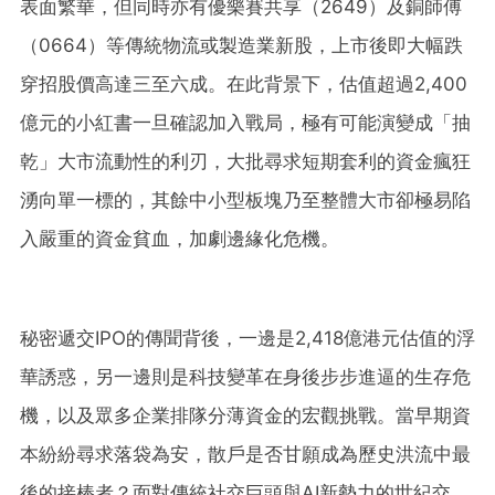
表面繁華，但同時亦有優樂賽共享（2649）及銅師傅
（0664）等傳統物流或製造業新股，上市後即大幅跌
穿招股價高達三至六成。在此背景下，估值超過2,400
億元的小紅書一旦確認加入戰局，極有可能演變成「抽
乾」大市流動性的利刃，大批尋求短期套利的資金瘋狂
湧向單一標的，其餘中小型板塊乃至整體大市卻極易陷
入嚴重的資金貧血，加劇邊緣化危機。
秘密遞交IPO的傳聞背後，一邊是2,418億港元估值的浮
華誘惑，另一邊則是科技變革在身後步步進逼的生存危
機，以及眾多企業排隊分薄資金的宏觀挑戰。當早期資
本紛紛尋求落袋為安，散戶是否甘願成為歷史洪流中最
後的接棒者？面對傳統社交巨頭與AI新勢力的世紀交