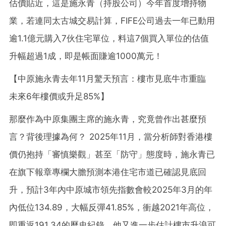
估價貼近，這是施永青（持股公司）今年首度增持物
業，若連同太古城交易計算，FIFE公司過去一年已動用
逾1.1億元購入7伙住宅單位，料這7個買入單位的估值
升幅超過1成，即是帳面賺逾1000萬元！
【中原施永青去年11月驚天預言：樓市見底牛市重臨
未來6年樓價或升足85%】
那麼作為中原集團主席的施永青，究竟曾作出甚麼預
言？背後理據為何？ 2025年11月，當分析師對香港樓
價仍抱持「審慎樂觀」甚至「防守」態度時，施永青已
在旗下報章專欄大膽預測本港住宅市道已確認見底回
升，預計3年內中原城市領先指數會較2025年3月的年
內低位134.89，大幅反彈41.85%，衝越2021年高位，
即重返191.34的歷史紀錄。他又進一步估計樓市升浪可