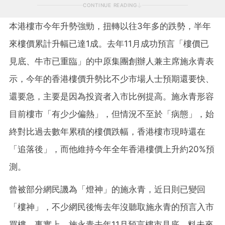
CONTINUE READING
本港樓市今年升勢強勁，扭轉以往3年多的跌勢，半年
來樓價累計升幅已達1成。去年11月成功預言「樓價已
見底、牛市已重臨」的中原集團創辦人兼主席施永青表
示，今年的香港樓價升勢比不少市場人士預期還要快、
還要急，主要是因為投資者入市比例提高。施永青形容
目前樓市「有少少偏熱」，但情況不至於「病態」，始
終對比過去數年累積的樓價跌幅，香港樓市現時還在
「追落後」，而他維持今年全年香港樓價上升約20%預
測。
曾被部分網民譏為「燈神」的施永青，近日則已變回
「樓神」，不少網民後悔去年沒聽取施永青的預言入市
買樓。事實上，施永青去年11月預言樓市見底，料未來