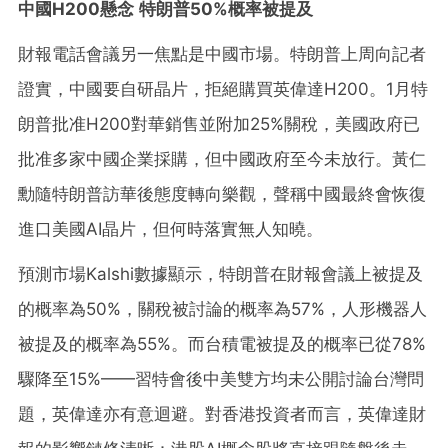
中國H200懸念 特朗普50%概率被提及
財報電話會議另一焦點是中國市場。特朗普上周向記者
證實，中國要自研晶片，拒絕購買英偉達H200。1月特
朗普批准H200對華銷售並附加25%關稅，美國政府已
批准多家中國企業採購，但中國政府至今未放行。黃仁
勳隨特朗普訪華後態度轉向樂觀，聲稱中國最終會恢復
進口美國AI晶片，但何時落實無人知曉。
預測市場Kalshi數據顯示，特朗普在財報會議上被提及
的概率為50%，關稅被討論的概率為57%，人形機器人
被提及的概率為55%。而台積電被提及的概率已從78%
驟降至15%——習特會後中美雙方均未公開討論台灣問
題，英偉達亦有意迴避。對香港投資者而言，英偉達財