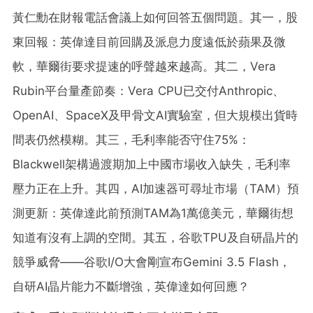
黃仁勳在財報電話會議上如何回答五個問題。其一，股
東回報：英偉達目前回購及派息力度遠低於蘋果及微
軟，華爾街要求提速的呼聲越來越高。其二，Vera
Rubin平台量產節奏：Vera CPU已交付Anthropic、
OpenAI、SpaceX及甲骨文AI實驗室，但大規模出貨時
間表仍然模糊。其三，毛利率能否守住75%：
Blackwell架構過渡期加上中國市場收入缺失，毛利率
壓力正在上升。其四，AI加速器可尋址市場（TAM）預
測更新：英偉達此前預測TAM為1萬億美元，華爾街想
知道有沒有上調的空間。其五，谷歌TPU及自研晶片的
競爭威脅——谷歌I/O大會剛宣布Gemini 3.5 Flash，
自研AI晶片能力不斷增強，英偉達如何回應？