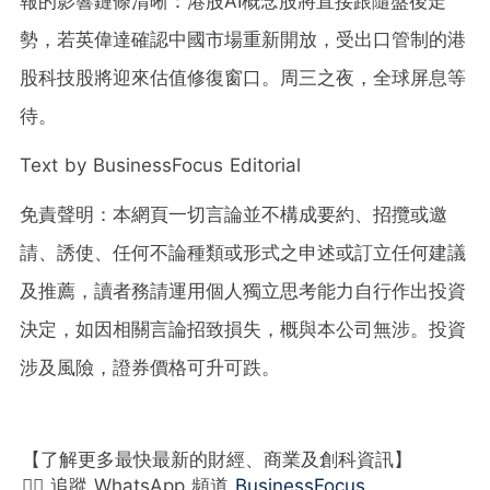
報的影響鏈條清晰：港股AI概念股將直接跟隨盤後走
勢，若英偉達確認中國市場重新開放，受出口管制的港
股科技股將迎來估值修復窗口。周三之夜，全球屏息等
待。
Text by BusinessFocus Editorial
免責聲明：本網頁一切言論並不構成要約、招攬或邀
請、誘使、任何不論種類或形式之申述或訂立任何建議
及推薦，讀者務請運用個人獨立思考能力自行作出投資
決定，如因相關言論招致損失，概與本公司無涉。投資
涉及風險，證券價格可升可跌。
【了解更多最快最新的財經、商業及創科資訊】
👉🏻 追蹤 WhatsApp 頻道
BusinessFocus