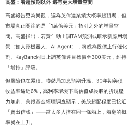
高盛：看超預期以外 還有更大增量空間
高盛報告更為樂觀，認為英偉達業績大概率超預期，但
市場真正關注的是「1萬億美元」指引之外的增量空
間。高盛指出，若黃仁勳上調TAM預測或暗示新應用場
景（如人形機器人、AI Agent），將成為股價上行催化
劑。KeyBanc同日上調英偉達目標價至300美元，維持
「增持」評級。
但風險也在累積。聯儲局加息預期升溫、30年期美債
收益率逼近6%，高利率環境下高估值成長股的折現壓
力加劇。美銀基金經理調查顯示，美股超配程度已接近
「賣出信號」——當太多人擠在同一條船上，船翻的概
率就在上升。