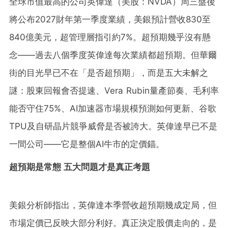
全球市值最高的公司英偉達（美股：NVDA）周三盤後
將公布2027財年第一季度業績，美銀預計營收830至
840億美元，超管理層指引約7%。超預期幾乎沒有懸
念——過去八個季度英偉達每次業績都超預期。但華爾
街的目光早已不在「是否超預期」，而是五大未解之
謎：股東回報會否提速、Vera Rubin量產節奏、毛利率
能否守住75%、AI加速器市場規模預測如何更新、谷歌
TPU及自研晶片競爭威脅是否被誇大。英偉達早已不是
一間公司——它是整個AI牛市的定價錨。
超預期是常態 五大問題才是真正考題
美銀分析師指出，英偉達本季營收超預期幾成定局，但
市場定價已反映大部分利好。真正決定股價走向的，是