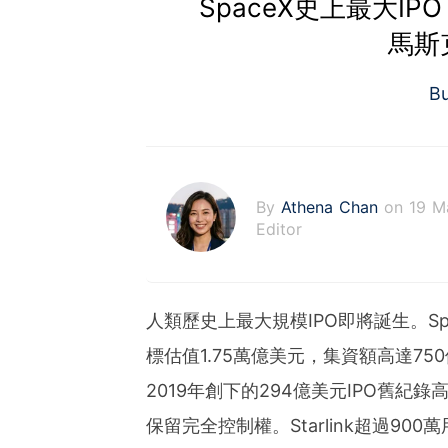
SpaceX史上最大IPO
馬斯
B
By
Athena Chan
on 19 M
Editor
人類歷史上最大規模IPO即將誕生。Sp
標估值1.75萬億美元，集資額高達75
2019年創下的294億美元IPO舊紀
保留完全控制權。Starlink超過900