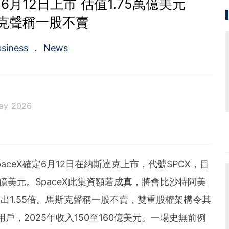
 6月12日上市 估值1.75萬億美元
克聲稱一股不賣
usiness
News
ay 2026
aceX確定6月12日在納斯達克上市，代號SPCX，目
0億美元。SpaceX此集資額若成真，將會比沙特阿美
錄高出1.55倍。馬斯克聲稱一股不賣，雙重股權架構令其
萬用戶，2025年收入150至160億美元。一場史無前例