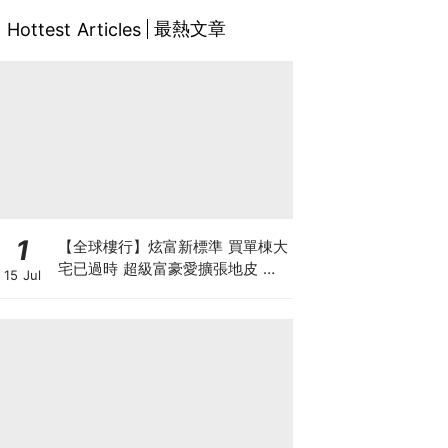
最熱文章
Hottest Articles
1
【全球樓行】炫富新標準 買單棟大
宅已過時 超級富豪愛擴張地皮 建
15 Jul
私人莊園保私隱