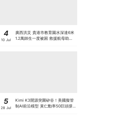
4
廣西洪災 貴港市教育園水深達6米
1.2萬師生一度被困 救援航母助逃
10 Jul
出生天 另有市民違法操作無人機吊
人脫離洪水險境
5
Kimi K3開源突圍矽谷！美國擬管
制AI前沿模型 黃仁勳率50巨頭撐
28 Jul
開源 為何唯獨Anthropic拒絕簽
名？ 科技股恐迎估值大洗牌！