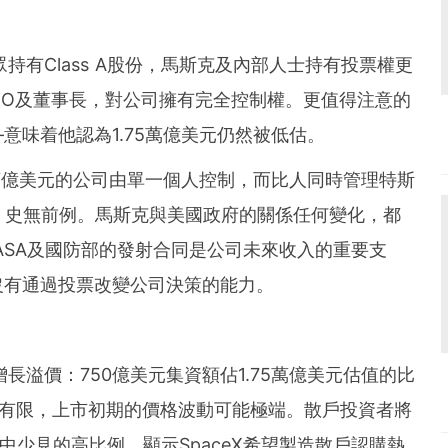
公眾持有Class A股份，馬斯克及內部人士持有投票權更
任CEO及董事長，對公司擁有完全控制權。更值得注意的
意味着他認為1.75萬億美元仍然被低估。
5萬億美元的公司由單一個人控制，而比人同時管理特斯
業，史無前例。馬斯克與美國政府的關係任何變化，都
NASA及國防部的發射合同是公司未來收入的重要支
沒有通過投票改變公司決策的能力。
高增長溢價：750億美元集資額佔1.75萬億美元估值的比
量有限，上市初期的價格波動可能極端。散戶投資者將
O中少見的高比例，顯示SpaceX希望製造散戶認購熱