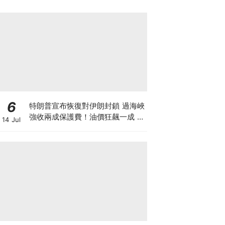
6
特朗普宣布恢復對伊朗封鎖 過海峽
強收兩成保護費！油價狂飆一成 金
14 Jul
價曾失守4000美元 晶片股大跌背
後竟藏加息陰謀？