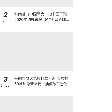
2
特朗普向中國開火！指中國干預
2020年總統選舉 令特朗普敗陣無
17 Jul
法連任總統 中美關係又趨緊張 雙
方制裁戰又要開打？
3
特朗普擬大規模打擊伊朗 美國對
60國加徵新關稅！油價破百恐逼聯
24 Jul
儲局加息 Mag7市值單日蒸發
8000億美元 全球大混亂下的最新
策略？