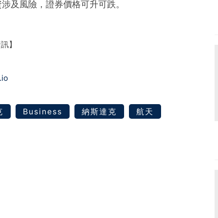
資涉及風險，證券價格可升可跌。
資訊】
.io
克
Business
納斯達克
航天