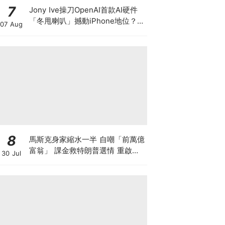
7
Jony Ive操刀OpenAI首款AI硬件
「冬甩喇叭」撼動iPhone地位？蘋
07 Aug
果急申禁制令控OpenAI竊密 AI次
世代人機互動入口大戰爆發
8
馬斯克身家縮水一半 自嘲「前萬億
富翁」 課金救特朗普選情 重啟超
30 Jul
級政治行動委員會「美國PAC」 豪
賭中期選舉為什麼？