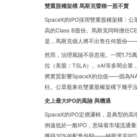
雙重股權架構 馬斯克聲稱一股不賣
SpaceX的IPO採用雙重股權架構：
高的Class B股份。馬斯克同時擔
是，馬斯克個人將不出售任何股份——
然而，治理風險不容忽視。一間1.7
拉（美股：TSLA）、xAI等多間企
將實質影響SpaceX的估值——因為
柱。公眾股東在雙重股權架構下幾乎
史上最大IPO的風險 與機遇
SpaceX的IPO定價邏輯，是典型的
例遠低於一般IPO，意味着市場流通
獲得30%的配售份額——納斯達克IP