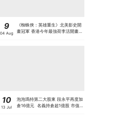
9
《蜘蛛俠：英雄重生》北美影史開
畫冠軍 香港今年最強荷李活開畫
04 Aug
有笑有淚反DEI Sony近年最佳 預
計全球票房23.5億美元 爭影史第
三
10
泡泡瑪特第二大股東 段永平再度加
倉16億元 名義持倉超1億股 市值
13 Jul
逾150億 拆解中國巴菲特「泡泡瑪
特保險公司」策略，香港散戶值得
跟倉買LABUBU嗎？