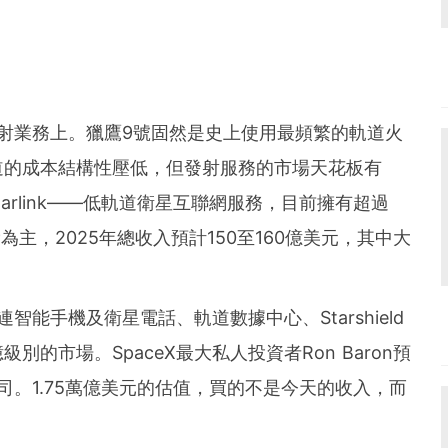
？
發射業務上。獵鷹9號固然是史上使用最頻繁的軌道火
道的成本結構性壓低，但發射服務的市場天花板有
tarlink——低軌道衛星互聯網服務，目前擁有超過
主，2025年總收入預計150至160億美元，其中大
直連智能手機及衛星電話、軌道數據中心、Starshield
的市場。SpaceX最大私人投資者Ron Baron預
公司。1.75萬億美元的估值，買的不是今天的收入，而