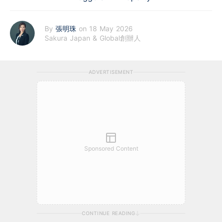
By
張明珠
on 18 May 2026
Sakura Japan & Global創辦人
ADVERTISEMENT
Sponsored Content
CONTINUE READING